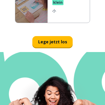
klein
小
Lege jetzt los