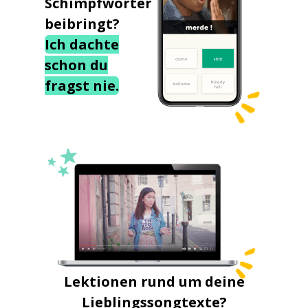
Schimpfwörter
beibringt?
Ich dachte
schon du
fragst nie.
Lektionen rund um deine
Lieblingssongtexte?