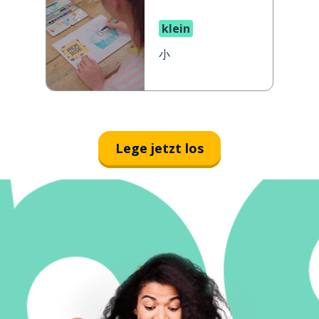
klein
小
Lege jetzt los