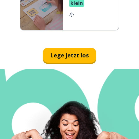
klein
小
Lege jetzt los