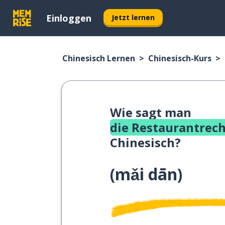
Einloggen
Jetzt lernen
Chinesisch Lernen
Chinesisch-Kurs
Wie sagt man
die Restaurantrec
Chinesisch?
(
mǎi dān
)