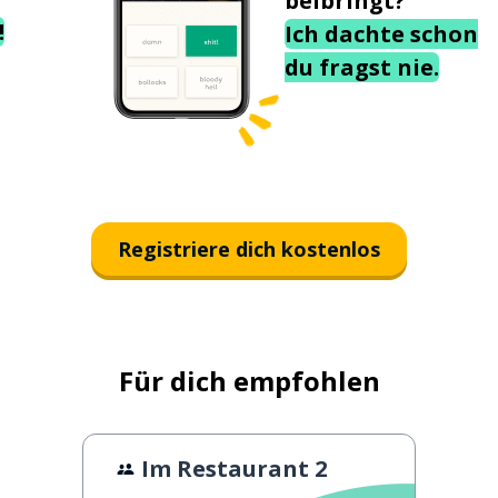
beibringt?
!
Ich dachte schon
du fragst nie.
Registriere dich kostenlos
Für dich empfohlen
Im Restaurant 2