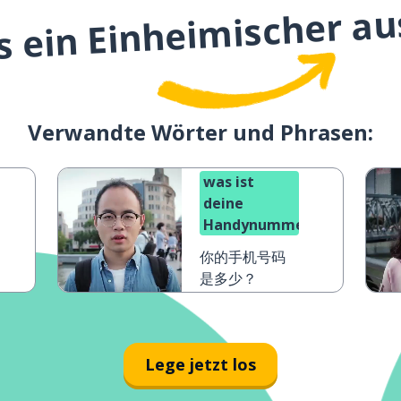
s ein Einheimischer au
Verwandte Wörter und Phrasen:
was ist
deine
er?
Handynummer?
你的手机号码
是多少？
Lege jetzt los