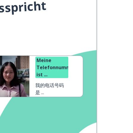
sspricht
Meine
Telefonnummer
ist ...
我的电话号码
是 ...