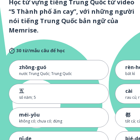
Học từ vựng tiếng Trung Quốc từ video
“5 Thành phố ăn cay”, với những người
nói tiếng Trung Quốc bản ngữ của
Memrise.
30 từ/mẫu câu để học
zhōng-guó
rèn-h
nước Trung Quốc; Trung Quốc
bất kì
五
cài
số năm; 5
rau củ; 
méi-yǒu
都
không có; chưa có; đừng
tất cả; c
nǐ-de
bié-d