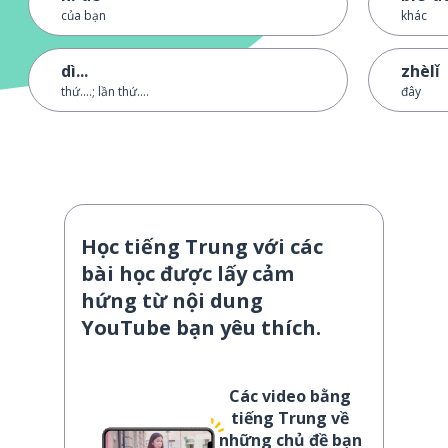
của bạn
khác
dì...
zhèlǐ
thứ....; lần thứ....
đây
Học tiếng Trung với các
bài học được lấy cảm
hứng từ nội dung
YouTube bạn yêu thích.
Các video bằng
tiếng Trung về
những chủ đề bạn