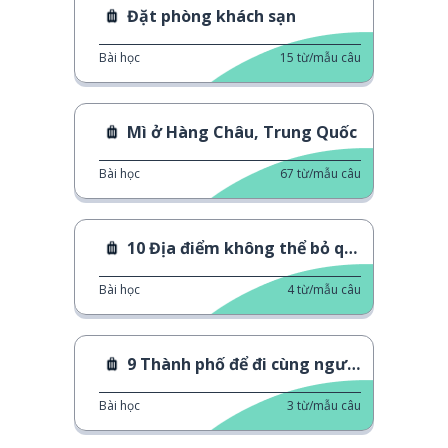
Đặt phòng khách sạn
Bài học
15
từ/mẫu câu
Mì ở Hàng Châu, Trung Quốc
Bài học
67
từ/mẫu câu
10 Địa điểm không thể bỏ qua ở Phúc Kiến
Bài học
4
từ/mẫu câu
9 Thành phố để đi cùng người yêu
Bài học
3
từ/mẫu câu