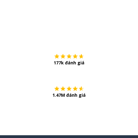
Tải về trên
App Sto
177k đánh giá
Còn chần chừ
1.47M đánh giá