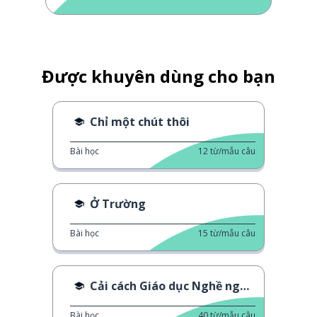
Được khuyên dùng cho bạn
Chỉ một chút thôi
Bài học
12
từ/mẫu câu
Ở Trường
Bài học
15
từ/mẫu câu
Cải cách Giáo dục Nghề nghiệp
Bài học
40
từ/mẫu câu