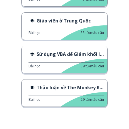
Giáo viên ở Trung Quốc
Bài học
33
từ/mẫu câu
Sử dụng VBA để Giảm khối lượng công việc
Bài học
39
từ/mẫu câu
Thảo luận về The Monkey King
Bài học
29
từ/mẫu câu