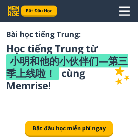
Bắt Đầu Học
Bài học tiếng Trung:
Học tiếng Trung từ
小明和他的小伙伴们—第三
季上线啦！
cùng
Memrise!
Bắt đầu học miễn phí ngay