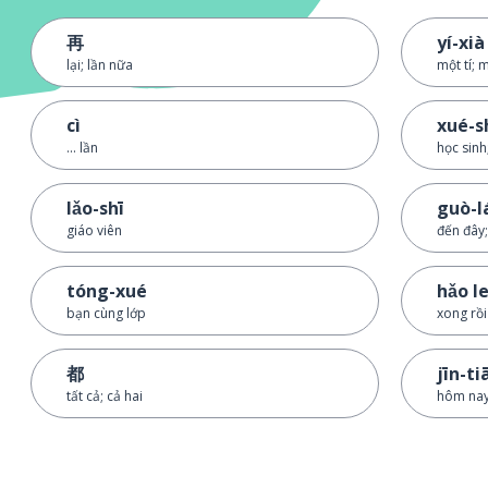
再
yí-xià
lại; lần nữa
một tí; 
cì
xué-s
... lần
học sinh
lǎo-shī
guò-l
giáo viên
đến đây;
tóng-xué
hǎo l
bạn cùng lớp
xong rồi
都
jīn-ti
tất cả; cả hai
hôm na