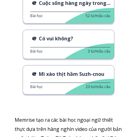
Cuộc sống hàng ngày trong dịp Tết Xuân
Bài học
52
từ/mẫu câu
Có vui không?
Bài học
3
từ/mẫu câu
Mì xào thịt hầm Suzh-cnou
Bài học
20
từ/mẫu câu
Memrise tạo ra các bài học ngoại ngữ thiết
thực dựa trên hàng nghìn video của người bản