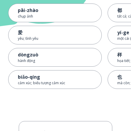
pāi-zhào
都
chụp ảnh
tất cả; c
爱
yí-ge
yêu; tình yêu
một cái 
dòngzuò
样
hành động
họa tiết
biǎo-qíng
也
cảm xúc; biểu tượng cảm xúc
mà còn;