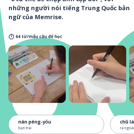
những người nói tiếng Trung Quốc bản
ngữ của Memrise.
64 từ/mẫu câu để học
nán péng-yǒu
chū lá
bạn trai
ra ngoài