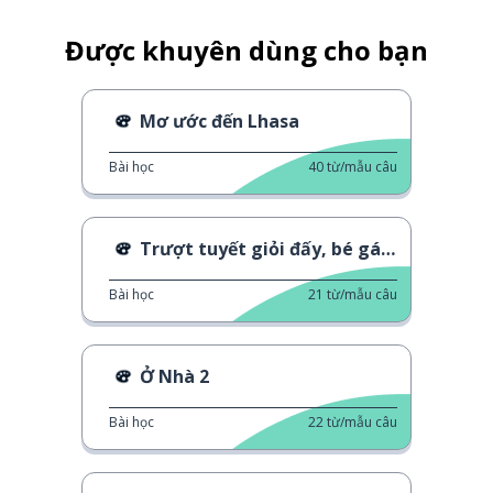
Được khuyên dùng cho bạn
Mơ ước đến Lhasa
Bài học
40
từ/mẫu câu
Trượt tuyết giỏi đấy, bé gái à!
Bài học
21
từ/mẫu câu
Ở Nhà 2
Bài học
22
từ/mẫu câu