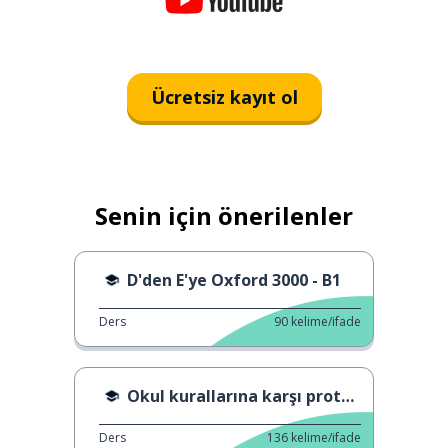
Ücretsiz kayıt ol
Senin için önerilenler
D'den E'ye Oxford 3000 - B1
Ders
90
kelime/ifade
Okul kurallarına karşı protesto.
Ders
136
kelime/ifade