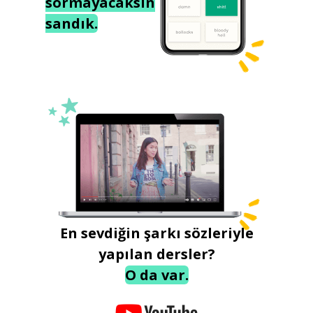
sormayacaksın
sandık.
En sevdiğin şarkı sözleriyle
yapılan dersler?
O da var.