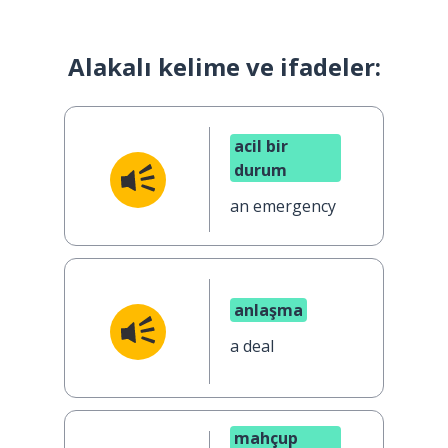
Alakalı kelime ve ifadeler:
acil bir
durum
an emergency
anlaşma
a deal
mahçup