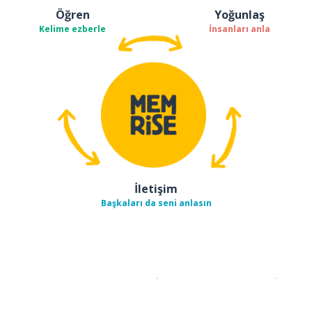
Öğren
Yoğunlaş
Kelime ezberle
İnsanları anla
İletişim
Başkaları da seni anlasın
İndirmek için
App Store
Şimdi İ