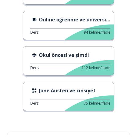
Online öğrenme ve üniversite
Ders
94
kelime/ifade
Okul öncesi ve şimdi
Ders
112
kelime/ifade
Jane Austen ve cinsiyet
Ders
75
kelime/ifade