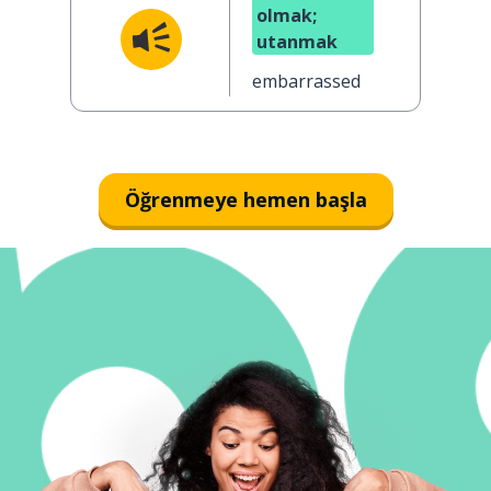
olmak;
utanmak
embarrassed
Öğrenmeye hemen başla