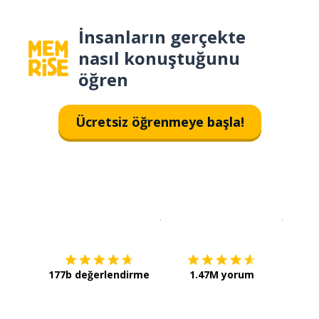
İnsanların gerçekte
nasıl konuştuğunu
öğren
Ücretsiz öğrenmeye başla!
İndirmek için
App Store
Şimdi İ
177b değerlendirme
1.47M yorum