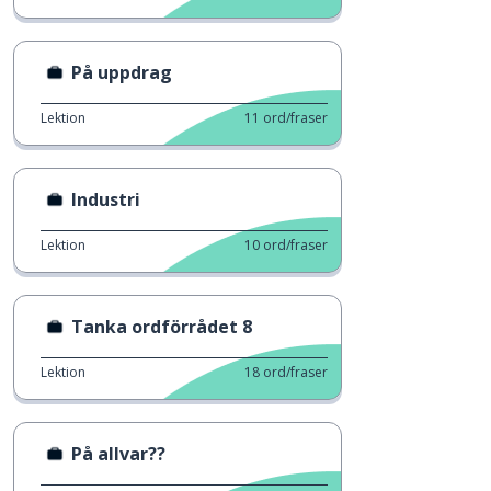
På uppdrag
Lektion
11
ord/fraser
Industri
Lektion
10
ord/fraser
Tanka ordförrådet 8
Lektion
18
ord/fraser
På allvar??