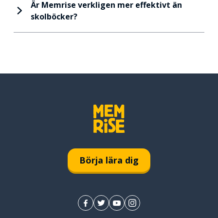
Är Memrise verkligen mer effektivt än
skolböcker?
Börja lära dig