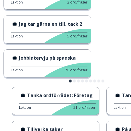
Lektion
2
ord/fraser
Jag tar gärna en till, tack 2
Lektion
5
ord/fraser
Jobbintervju på spanska
Lektion
70
ord/fraser
Tanka ordförrådet: Företag
Tan
Lektion
21
ord/fraser
Lektion
Tillverka saker
På 