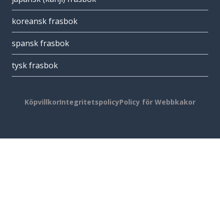
koreansk frasbok
spansk frasbok
tysk frasbok
Köpvillkor
Integritetspolicy
Policy för Webbkakor