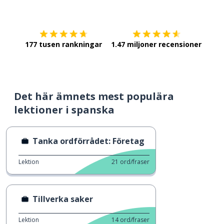
Ladda ner på
App Store
Skaf
177 tusen rankningar
1.47 miljoner recensioner
Det här ämnets mest populära
lektioner i spanska
Tanka ordförrådet: Företag
Lektion
21
ord/fraser
Tillverka saker
Lektion
14
ord/fraser