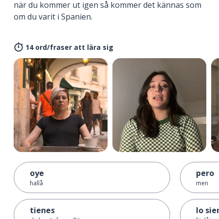
när du kommer ut igen så kommer det kännas som
om du varit i Spanien.
14 ord/fraser att lära sig
oye
pero
hallå
men
tienes
lo sie