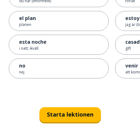
du har (informellt)
förlåt
el plan
estoy
planen
jag är (ti
esta noche
casad
i natt; ikväll
gift
no
venir
nej
att ko
Starta lektionen