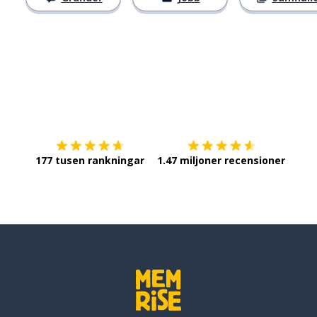
Ladda ner på
App Store
Skaf
177 tusen rankningar
1.47 miljoner recensioner