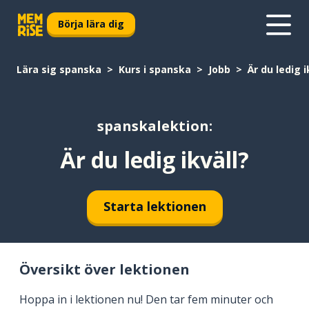
Börja lära dig
Lära sig spanska
Kurs i spanska
Jobb
Är du ledig i
spanskalektion:
Är du ledig ikväll?
Starta lektionen
Översikt över lektionen
Hoppa in i lektionen nu! Den tar fem minuter och