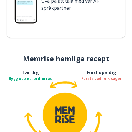
Öva på att tala med vår AI-
språkpartner
Memrise hemliga recept
Lär dig
Fördjupa dig
Bygg upp ett ordförråd
Förstå vad folk säger