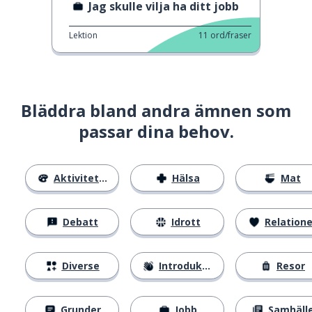
Jag skulle vilja ha ditt jobb
Lektion
11
ord/fraser
Bläddra bland andra ämnen som
passar dina behov.
Aktiviteter
Hälsa
Mat
Debatt
Idrott
Relatione
Diverse
Introduktion
Resor
Grunder
Jobb
Samhäll