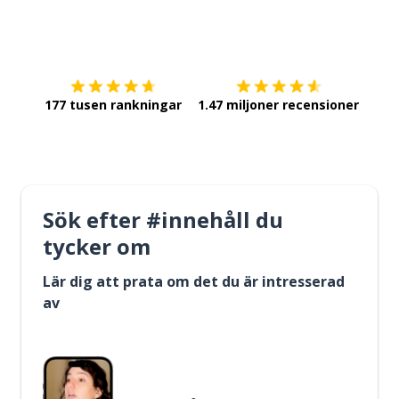
Ladda ner på
App Store
Skaf
177 tusen rankningar
1.47 miljoner recensioner
Sök efter #innehåll du
tycker om
Lär dig att prata om det du är intresserad
av