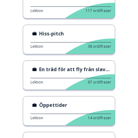
Lektion
117
ord/fraser
Hiss-pitch
Lektion
38
ord/fraser
En tråd för att fly från slaveri
Lektion
67
ord/fraser
Öppettider
Lektion
14
ord/fraser