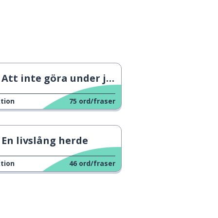
Att inte göra under jobbintervjun
tion
75
ord/fraser
En livslång herde
tion
46
ord/fraser