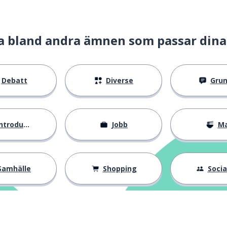
a bland andra ämnen som passar dina
Debatt
Diverse
Gru
ntroduktion
Jobb
M
Samhälle
Shopping
Social