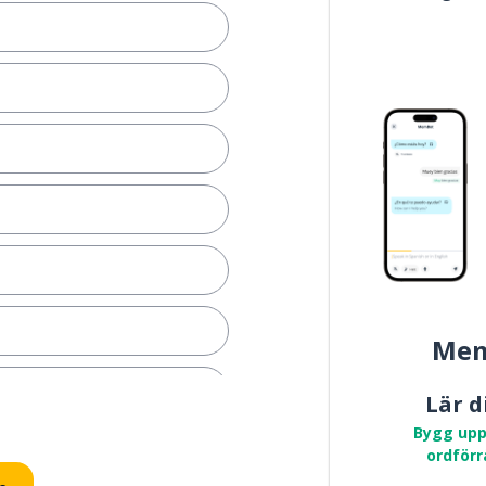
Mem
ormellt)
Lär d
Bygg upp
ordförr