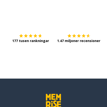
Ladda ner på
App Store
Sk
177 tusen rankningar
1.47 miljoner recensioner