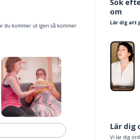
Sök eft
om
Lär dig att
när du kommer ut igen så kommer
Lär dig
Vi lär dig or