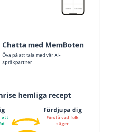
Chatta med MemBoten
Öva på att tala med vår AI-
språkpartner
rise hemliga recept
ig
Fördjupa dig
 ett
Förstå vad folk
åd
säger