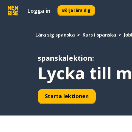
Logga in
Börja lära dig
Lära sig spanska
Kurs i spanska
Job
spanskalektion:
Lycka till 
Starta lektionen