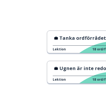
Tanka ordförrådet
Lektion
18
ord/f
Ugnen är inte redo för bakning
Lektion
18
ord/f