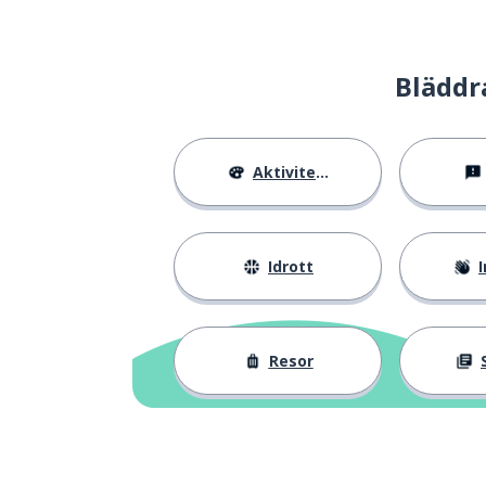
Bläddr
Aktiviteter
Idrott
I
Resor