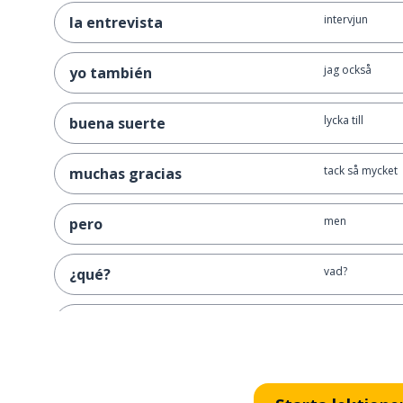
intervjun
la entrevista
jag också
yo también
lycka till
buena suerte
tack så mycket
muchas gracias
men
pero
vad?
¿qué?
vad gör du? (inf
¿qué haces?
att göra
hacer