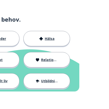
 behov.
nder
Hälsa
at
Relationer
t liv
Utbildning