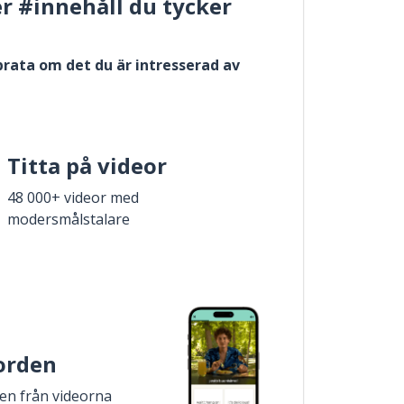
er #innehåll du tycker
 prata om det du är intresserad av
Titta på videor
48 000+ videor med
modersmålstalare
 orden
den från videorna