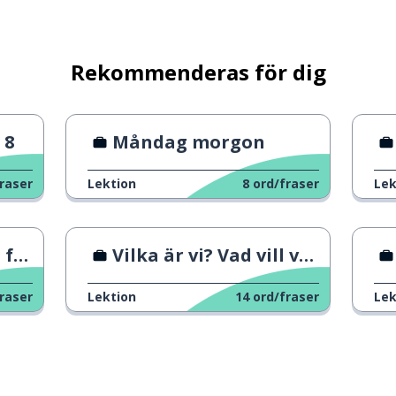
Rekommenderas för dig
 8
Måndag morgon
raser
Lektion
8
ord/fraser
Lek
 än
Vilka är vi? Vad vill vi ha?
raser
Lektion
14
ord/fraser
Lek