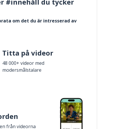
er #innehåll du tycker
 prata om det du är intresserad av
Titta på videor
48 000+ videor med
modersmålstalare
 orden
den från videorna