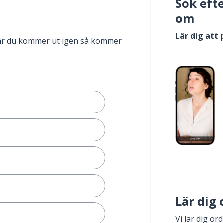
Sök eft
om
Lär dig att
när du kommer ut igen så kommer
Lär dig
Vi lär dig or