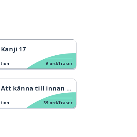
Kanji 17
tion
6
ord/fraser
Att känna till innan du reser utomlands
tion
39
ord/fraser