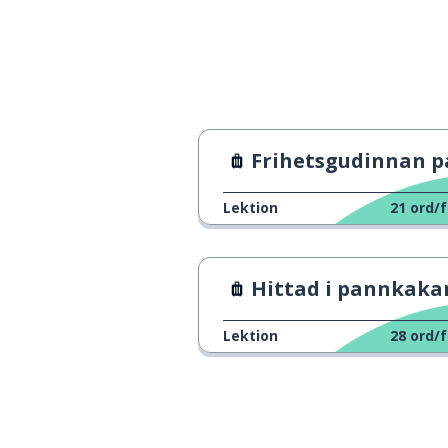
utomlands
海外
sinnesstämning
気分
framtiden
未来
Frihetsgudinnan på Odai
ivrigt
ぜひ
Lektion
21
ord/f
kolla
チェック
Hittad i pannkaka
Lektion
28
ord/f