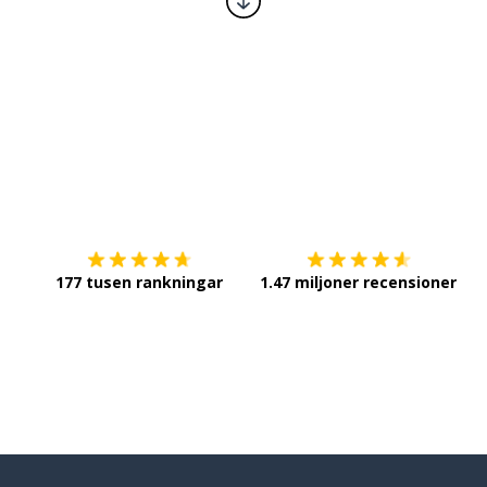
Ladda ner på
App Store
Sk
177 tusen rankningar
1.47 miljoner recensioner