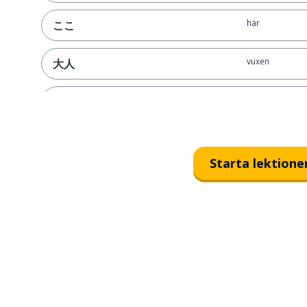
här
ここ
vuxen
大人
yen (valuta)
円
universitetet
大学
Starta lektione
en student
学生
en fot; ett ben
足
kom in, gå in
入る
sätta in; införa
入れる