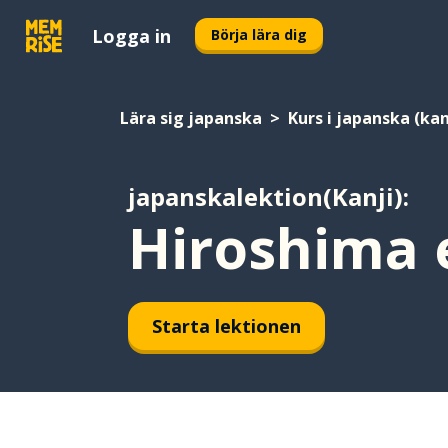
Logga in
Börja lära dig
Lära sig japanska
Kurs i japanska (kan
japanskalektion(Kanji):
Hiroshima e
Starta lektionen