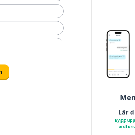
n
Mem
Lär d
Bygg upp
ordförr