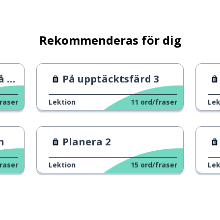
Rekommenderas för dig
ba
På upptäcktsfärd 3
raser
Lektion
11
ord/fraser
Lek
n
Planera 2
raser
Lektion
15
ord/fraser
Lek