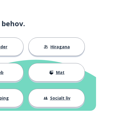
 behov.
nder
Hiragana
bb
Mat
ping
Socialt liv