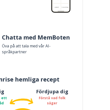
Chatta med MemBoten
Öva på att tala med vår AI-
språkpartner
rise hemliga recept
ig
Fördjupa dig
 ett
Förstå vad folk
åd
säger