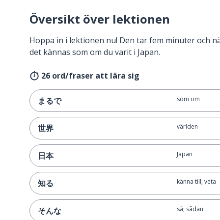
Översikt över lektionen
Hoppa in i lektionen nu! Den tar fem minuter och 
det kännas som om du varit i Japan.
26 ord/fraser att lära sig
som om
まるで
världen
世界
Japan
日本
känna till; veta
知る
så; sådan
そんな