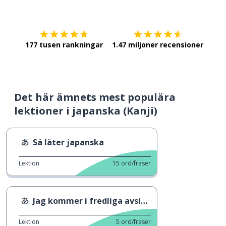
Ladda ner på
App Store
Skaf
177 tusen rankningar
1.47 miljoner recensioner
Det här ämnets mest populära
lektioner i japanska (Kanji)
Så låter japanska
Lektion
15
ord/fraser
Jag kommer i fredliga avsikter 1
Lektion
5
ord/fraser