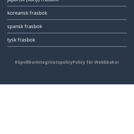
koreansk frasbok
spansk frasbok
tysk frasbok
Köpvillkor
Integritetspolicy
Policy för Webbkakor