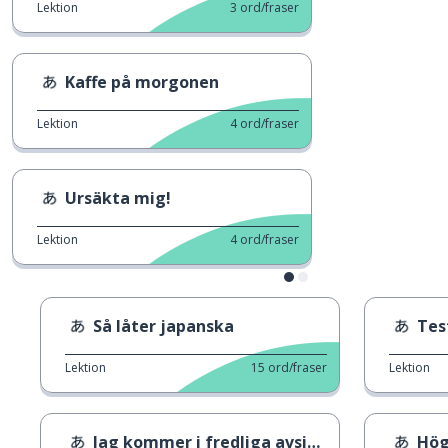
Lektion
3
ord/fraser
Kaffe på morgonen
Lektion
4
ord/fraser
Ursäkta mig!
Lektion
4
ord/fraser
Så låter japanska
Tes
Lektion
15
ord/fraser
Lektion
Jag kommer i fredliga avsikter 1
Hög