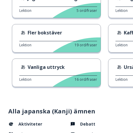
Lektion
5
ord/fraser
Lektion
Fler bokstäver
Kaf
Lektion
19
ord/fraser
Lektion
Vanliga uttryck
Urs
Lektion
16
ord/fraser
Lektion
Alla japanska (Kanji) ämnen
Aktiviteter
Debatt