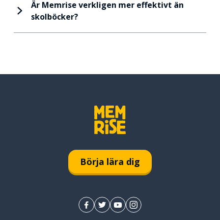
Är Memrise verkligen mer effektivt än
skolböcker?
Börja lära dig