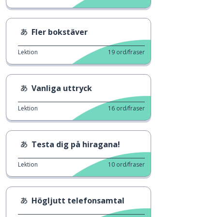
Fler bokstäver
Lektion
19
ord/fraser
Vanliga uttryck
Lektion
16
ord/fraser
Testa dig på hiragana!
Lektion
10
ord/fraser
Högljutt telefonsamtal