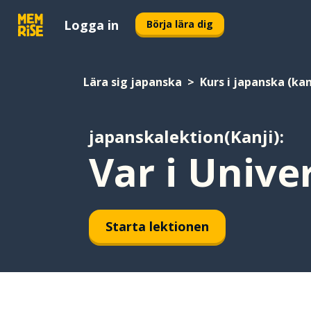
Logga in
Börja lära dig
Lära sig japanska
Kurs i japanska (kan
japanskalektion(Kanji):
Var i Unive
Starta lektionen