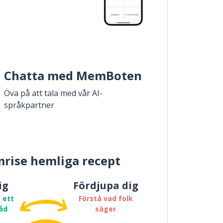
Chatta med MemBoten
Öva på att tala med vår AI-
språkpartner
rise hemliga recept
ig
Fördjupa dig
 ett
Förstå vad folk
åd
säger