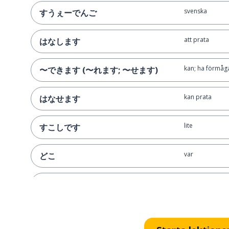
svenska
すうぇーでんご
att prata
はなします
kan; ha förmåg
〜できます (〜れます; 〜せます)
kan prata
はなせます
lite
すこしです
var
どこ
bra (på något); 
じょうずです
från
しゅっしん