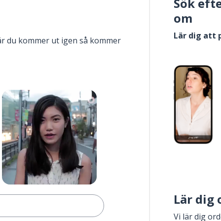
Sök eft
om
Lär dig att
när du kommer ut igen så kommer
Lär dig
Vi lär dig or