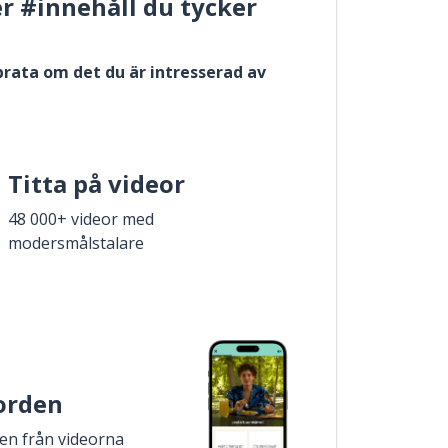
er #innehåll du tycker
 prata om det du är intresserad av
Titta på videor
48 000+ videor med
modersmålstalare
 orden
den från videorna