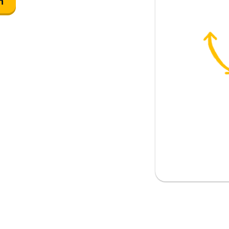
n
ifrån?
n?
ige
ska
nska?
japanska
 klart!