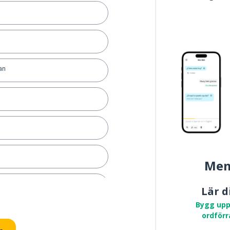
an
Mem
väl
Lär d
Bygg upp
ordförr