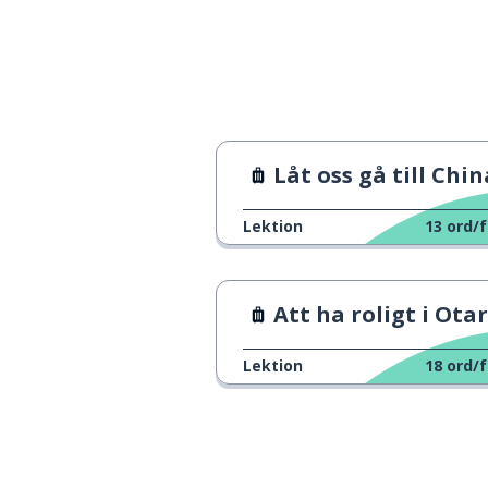
det är klart att
もちろん、わたしはすうぇーでんご
をはなせます
du pratar bra 
あなたはにほんごがじょうずです
Låt oss gå till Chinatown i K
Lektion
13
ord/f
Att ha roligt i Otaru, Hokka
Lektion
18
ord/f