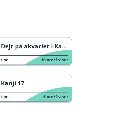
Dejt på akvariet i Kagawa
tion
18
ord/fraser
Kanji 17
tion
6
ord/fraser