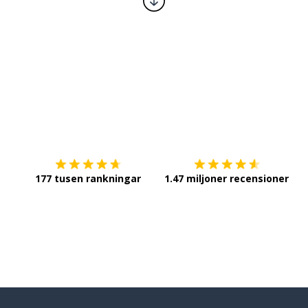
Ladda ner på
App Store
Sk
177 tusen rankningar
1.47 miljoner recensioner