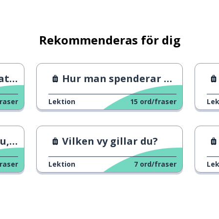
 jag pratar svenska
Rekommenderas för dig
japanska
obe
Hur man spenderar en riktig semester
raser
Lektion
15
ord/fraser
Lek
ido
Vilken vy gillar du?
raser
Lektion
7
ord/fraser
Lek