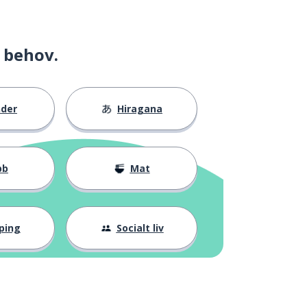
 behov.
nder
Hiragana
bb
Mat
ping
Socialt liv