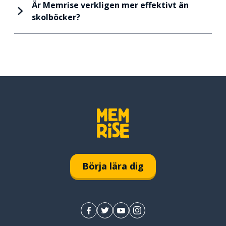
Är Memrise verkligen mer effektivt än
skolböcker?
Börja lära dig