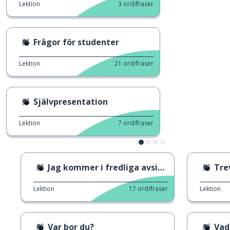
Lektion
3
ord/fraser
Frågor för studenter
Lektion
21
ord/fraser
Självpresentation
Lektion
7
ord/fraser
Jag kommer i fredliga avsikter 2
Trev
Lektion
17
ord/fraser
Lektion
Var bor du?
Vad