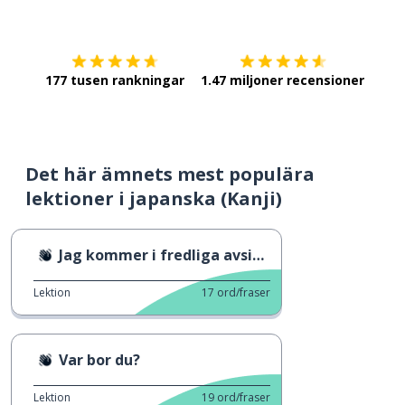
Ladda ner på
App Store
Skaf
177 tusen rankningar
1.47 miljoner recensioner
Det här ämnets mest populära
lektioner i japanska (Kanji)
Jag kommer i fredliga avsikter 2
Lektion
17
ord/fraser
Var bor du?
Lektion
19
ord/fraser