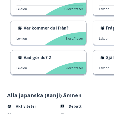
Lektion
19
ord/fraser
Lektion
Var kommer du ifrån?
Frå
Lektion
8
ord/fraser
Lektion
Vad gör du? 2
Sjä
Lektion
9
ord/fraser
Lektion
Alla japanska (Kanji) ämnen
Aktiviteter
Debatt