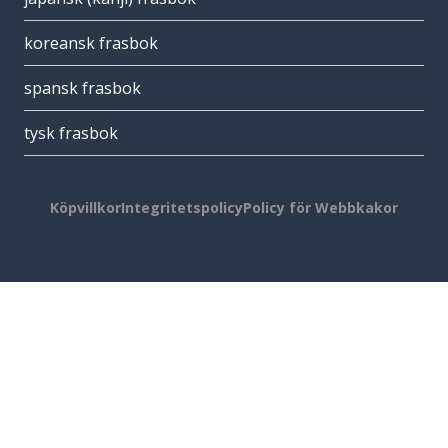
koreansk frasbok
spansk frasbok
tysk frasbok
Köpvillkor
Integritetspolicy
Policy för Webbkakor