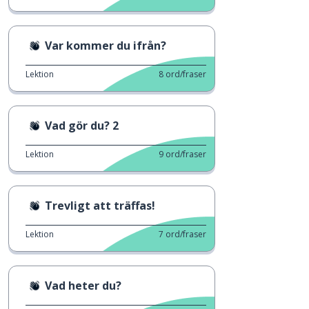
Var kommer du ifrån?
Lektion
8
ord/fraser
Vad gör du? 2
Lektion
9
ord/fraser
Trevligt att träffas!
Lektion
7
ord/fraser
Vad heter du?