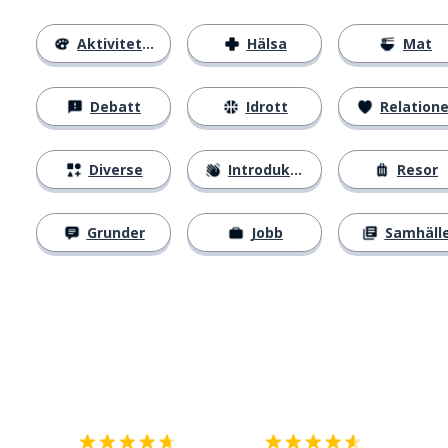
Aktiviteter
Hälsa
Mat
Debatt
Idrott
Relatione
Diverse
Introduktion
Resor
Grunder
Jobb
Samhäll
Ladda ner på
App Store
Skaf