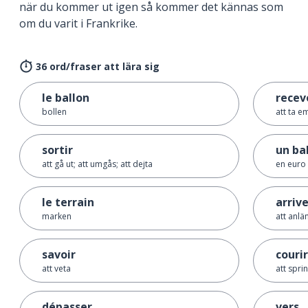
när du kommer ut igen så kommer det kännas som
om du varit i Frankrike.
36 ord/fraser att lära sig
le ballon
recev
bollen
att ta e
sortir
un ba
att gå ut; att umgås; att dejta
en euro
le terrain
arriv
marken
att anlä
savoir
courir
att veta
att spri
dépasser
vers