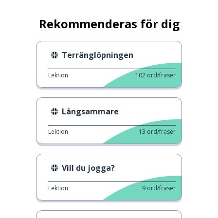
Rekommenderas för dig
Terränglöpningen
Lektion
102
ord/fraser
Långsammare
Lektion
13
ord/fraser
Vill du jogga?
Lektion
9
ord/fraser