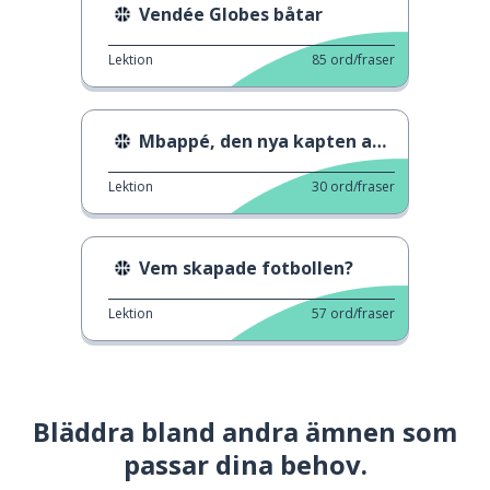
Vendée Globes båtar
Lektion
85
ord/fraser
Mbappé, den nya kapten av Frankrike
Lektion
30
ord/fraser
Vem skapade fotbollen?
Lektion
57
ord/fraser
Bläddra bland andra ämnen som
passar dina behov.