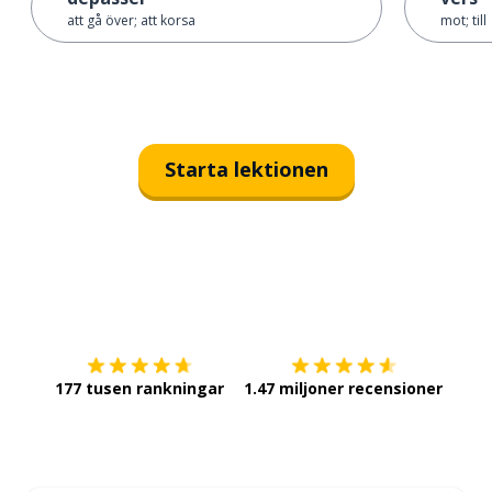
att gå över; att korsa
mot; till
Starta lektionen
Ladda ner på
App Store
Skaf
177 tusen rankningar
1.47 miljoner recensioner