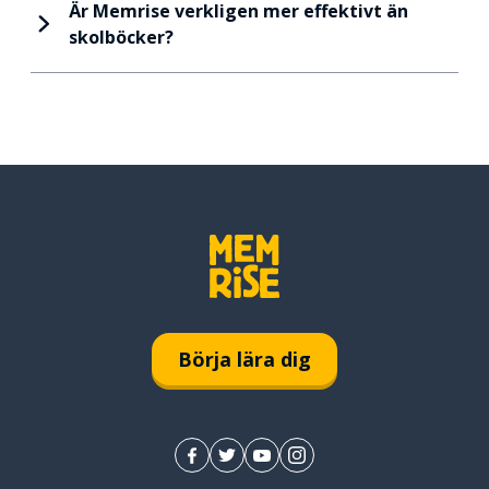
Är Memrise verkligen mer effektivt än
skolböcker?
Börja lära dig