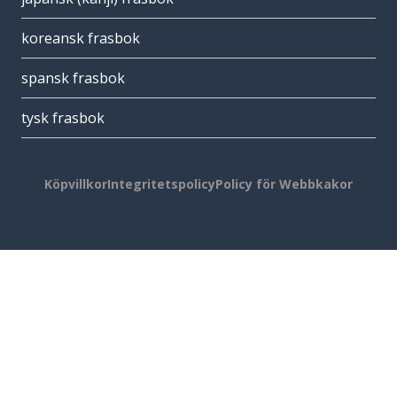
koreansk frasbok
spansk frasbok
tysk frasbok
Köpvillkor
Integritetspolicy
Policy för Webbkakor