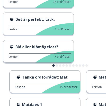
Lektion
22
ord/fraser
Det är perfekt, tack.
Lektion
8
ord/fraser
Blå eller blåmögelost?
Lektion
7
ord/fraser
Tanka ordförrådet: Mat
Mat
Lektion
35
ord/fraser
Lektion
Matdags 1
Mat