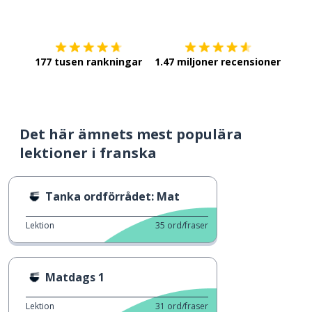
Ladda ner på
App Store
Skaf
177 tusen rankningar
1.47 miljoner recensioner
Det här ämnets mest populära
lektioner i franska
Tanka ordförrådet: Mat
Lektion
35
ord/fraser
Matdags 1
Lektion
31
ord/fraser