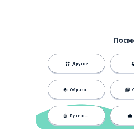
Посм
Другое
Образование
О
Путешествия