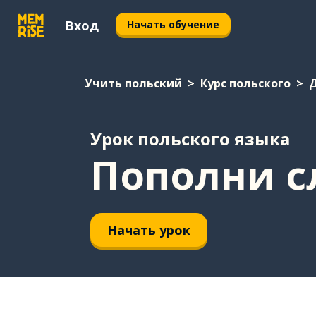
Вход
Начать обучение
Учить польский
Курс польского
Урок польского языка
Пополни с
Начать урок