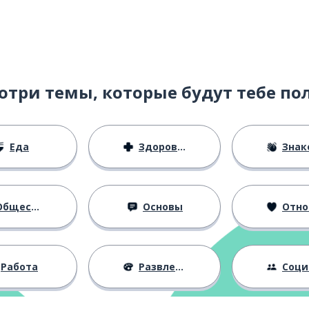
отри темы, которые будут тебе по
Еда
Здоровье
Знаком
бщество
Основы
Отноше
Работа
Развлечения
Социальная 