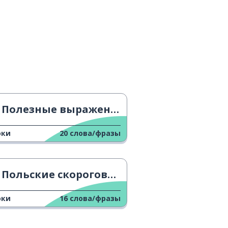
Полезные выражения 5
оки
20
слова/фразы
Польские скороговорки
оки
16
слова/фразы