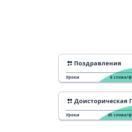
Поздравления
Уроки
6
слова/
Доисторическая Поль
Уроки
45
слова/