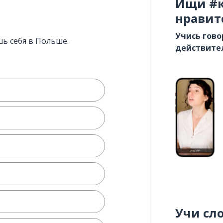
Ищи #к
нравит
Учись гово
шь себя в Польше.
действите
Учи сл