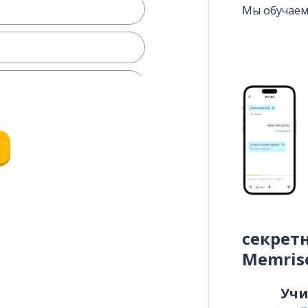
Мы обучаем
секрет
Memris
Уч