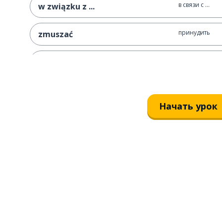
в связи с ...
w związku z ...
принудить
zmuszać
оставаться
pozostawać
резать
ciąć
Начать урок