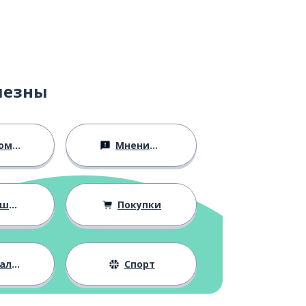
лезны
ство
Мнения и убеждения
ния
Покупки
жизнь
Спорт