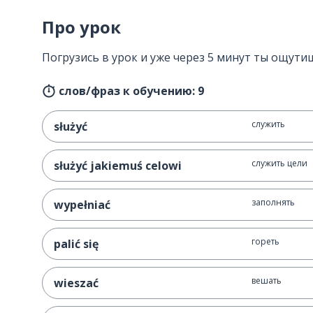
Про урок
Погрузись в урок и уже через 5 минут ты ощути
слов/фраз к обучению: 9
служить
służyć
служить цели
służyć jakiemuś celowi
заполнять
wypełniać
гореть
palić się
вешать
wieszać