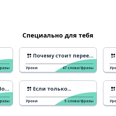
Специально для тебя
Почему стоит переехать в Польшу?
фразы
Уроки
47
слова/фразы
Ур
ша
Если только...
фразы
Уроки
5
слова/фразы
Ур