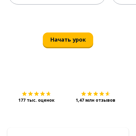
Начать урок
Загрузить из
App Store
Уст
177 тыс. оценок
1,47 млн отзывов