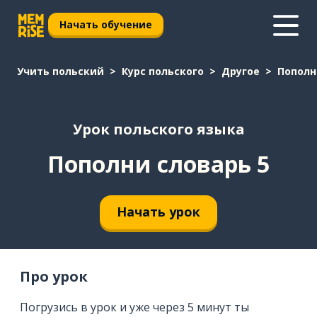
Начать обучение
Учить польский
Курс польского
Другое
Пополн
Урок польского языка
Пополни словарь 5
Начать урок
Про урок
Погрузись в урок и уже через 5 минут ты