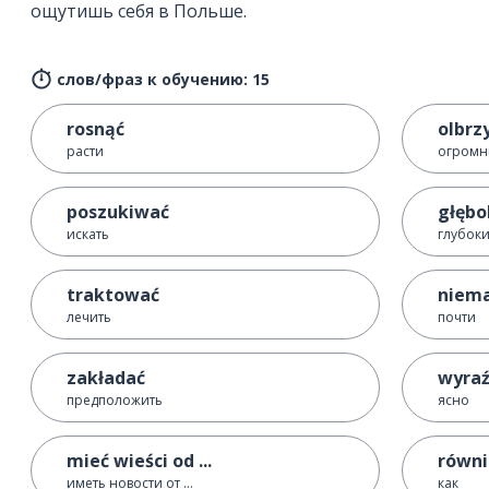
ощутишь себя в Польше.
слов/фраз к обучению: 15
rosnąć
olbrz
расти
огром
poszukiwać
głębo
искать
глубок
traktować
niema
лечить
почти
zakładać
wyraź
предположить
ясно
mieć wieści od ...
równi
иметь новости от ...
как