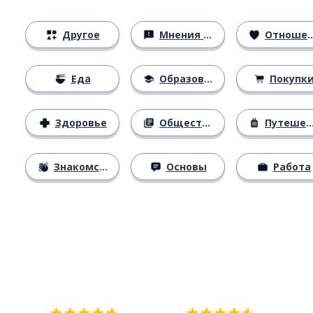
Другое
Мнения и убеждения
Отношения
Еда
Образование
Покупк
Здоровье
Общество
Путешествия
Знакомство
Основы
Работа
Загрузить из
App Store
Уст