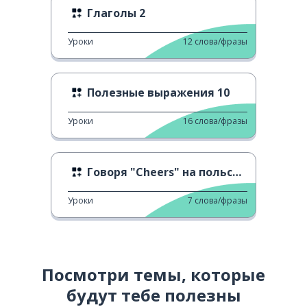
Глаголы 2
Уроки
12
слова/фразы
Полезные выражения 10
Уроки
16
слова/фразы
Говоря "Cheers" на польском
Уроки
7
слова/фразы
Посмотри темы, которые
будут тебе полезны