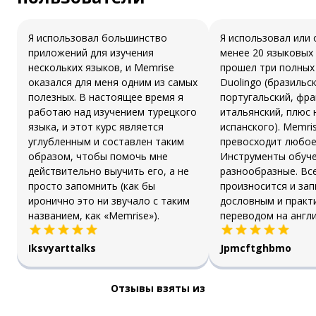
Я использовал большинство
Я использовал или 
приложений для изучения
менее 20 языковых
нескольких языков, и Memrise
прошел три полных 
оказался для меня одним из самых
Duolingo (бразильс
полезных. В настоящее время я
португальский, фра
работаю над изучением турецкого
итальянский, плюс
языка, и этот курс является
испанского). Memri
углубленным и составлен таким
превосходит любое 
образом, чтобы помочь мне
Инструменты обуч
действительно выучить его, а не
разнообразные. Вс
просто запомнить (как бы
произносится и зап
иронично это ни звучало с таким
дословным и практ
названием, как «Memrise»).
переводом на англи
Iksvyarttalks
Jpmcftghbmo
Отзывы взяты из
Загрузить из
App Store
Уст