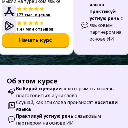
мысли на турецком языке
языка
Практикуй
177 тыс. оценок
устную речь
с
языковым
1,47 млн отзывов
партнером на
основе ИИ
Начать курс
Об этом курсе
Выбирай сценарии
, к которым ты хочешь
подготовиться и учи слова
Слушай, как эти слова произносят
носители
языка
Практикуй устную речь
с языковым
партнером на основе ИИ