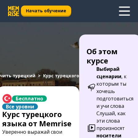
Начать обучение
Об этом
курсе
Выбирай
чить турецкий
Курс турецкого
сценарии
, к
которым ты
хочешь
Бесплатно
подготовиться
и учи слова
Все уровни
Курс турецкого
Слушай, как
эти слова
языка от Memrise
произносят
Уверенно выражай свои
носители