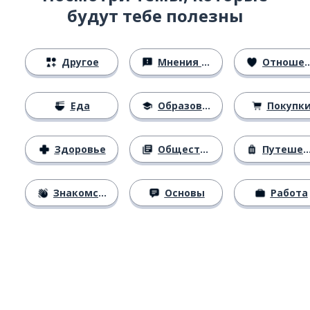
будут тебе полезны
Другое
Мнения и убеждения
Отношения
Еда
Образование
Покупк
Здоровье
Общество
Путешествия
Знакомство
Основы
Работа
Загрузить из
App Store
Уст