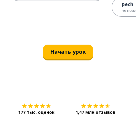
pech
не пове
Начать урок
Загрузить из
App Store
Уст
177 тыс. оценок
1,47 млн отзывов