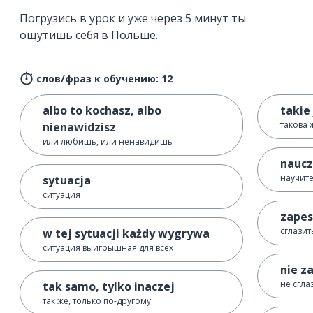
Погрузись в урок и уже через 5 минут ты
ощутишь себя в Польше.
слов/фраз к обучению: 12
albo to kochasz, albo
takie 
такова 
nienawidzisz
или любишь, или ненавидишь
naucz
научите
sytuacja
ситуация
zapes
сглазит
w tej sytuacji każdy wygrywa
ситуация выигрышная для всех
nie z
не сгла
tak samo, tylko inaczej
так же, только по-другому