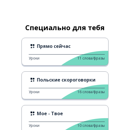
Специально для тебя
Прямо сейчас
Уроки
11
слова/фразы
Польские скороговорки
Уроки
16
слова/фразы
Мое - Твое
Уроки
10
слова/фразы