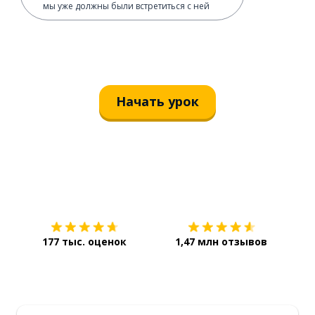
мы уже должны были встретиться с ней
Начать урок
Загрузить из
App Store
Уст
177 тыс. оценок
1,47 млн отзывов