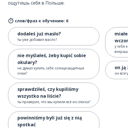
ощутишь себя в Польше.
слов/фраз к обучению: 6
dodałeś już masło?
miałe
ты уже добавил масло?
wczor
у тебя 
вчераш
nie myślałeś, żeby kupić sobie
okulary?
on ją
не думал купить себе солнцезащитные
очки?
он всег
sprawdziłeś, czy kupiliśmy
wszystko na liście?
ты проверил, что мы купили всё из списка?
powinniśmy byli już się z nią
spotkać