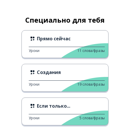
Специально для тебя
Прямо сейчас
Уроки
11
слова/фразы
Создания
Уроки
19
слова/фразы
Если только...
Уроки
5
слова/фразы