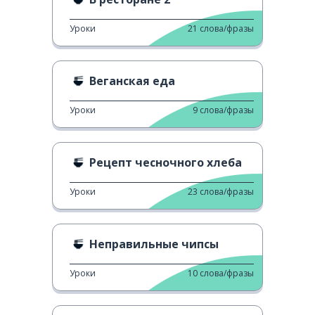
Уроки
21
слова/фразы
Веганская еда
Уроки
9
слова/фразы
Рецепт чесночного хлеба
Уроки
23
слова/фразы
Неправильные чипсы
Уроки
10
слова/фразы