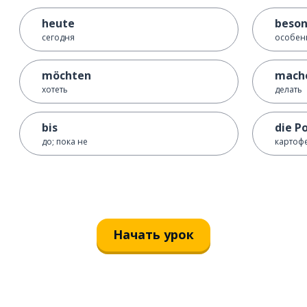
heute
beson
сегодня
особен
möchten
mach
хотеть
делать
bis
die 
до; пока не
картоф
Начать урок