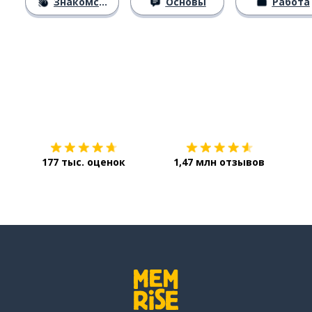
Знакомство
Основы
Работа
Загрузить из
App Store
Уст
177 тыс. оценок
1,47 млн отзывов