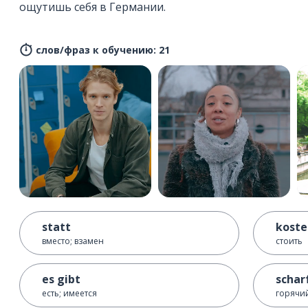
ощутишь себя в Германии.
слов/фраз к обучению: 21
statt
koste
вместо; взамен
стоить
es gibt
schar
есть; имеется
горячий