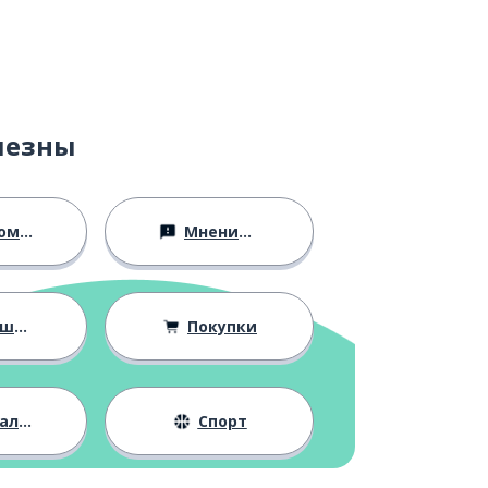
лезны
ство
Мнения и убеждения
ния
Покупки
жизнь
Спорт