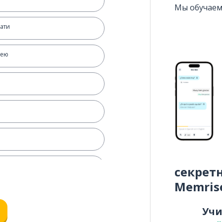
Мы обучаем
тати
мею
секрет
Memris
йствительно
Уч
ем