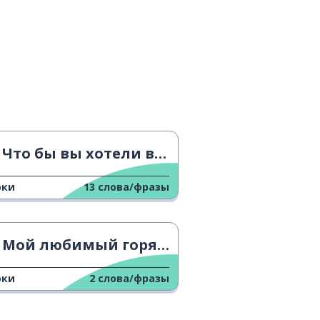
Что бы вы хотели выпить?
оки
13
слова/фразы
Мой любимый горячий напиток
оки
2
слова/фразы