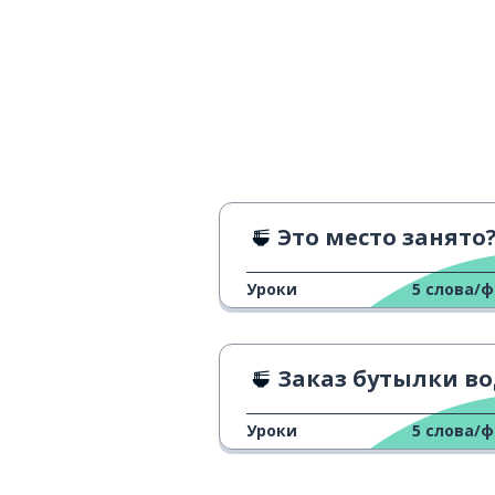
Это место занято
Уроки
5
слова/
Заказ бутылки в
Уроки
5
слова/