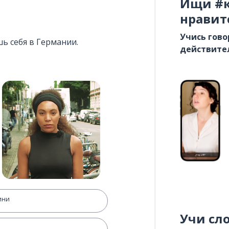
Ищи #к
нравит
Учись гово
шь себя в Германии.
действите
ини
Учи сл