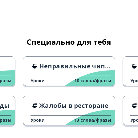
Специально для тебя
?
Неправильные чипсы
фразы
Уроки
10
слова/фразы
Ур
оды
Жалобы в ресторане
фразы
Уроки
13
слова/фразы
Ур