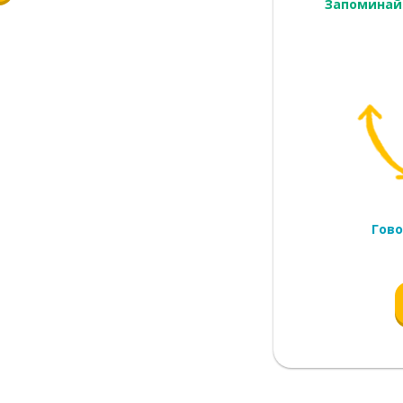
Запоминай
говаривать
Гово