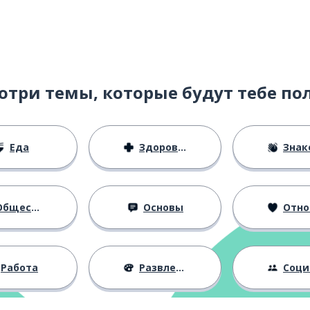
отри темы, которые будут тебе по
Еда
Здоровье
Знаком
бщество
Основы
Отноше
Работа
Развлечения
Социальная 