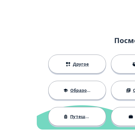
Посм
Другое
Образование
О
Путешествия