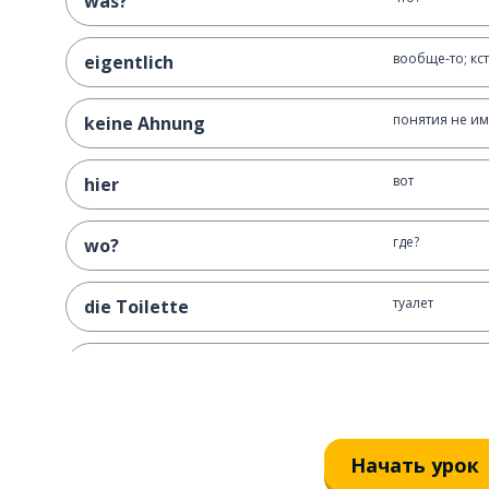
was?
вообще-то; кс
eigentlich
понятия не и
keine Ahnung
вот
hier
где?
wo?
туалет
die Toilette
сейчас
jetzt
настоящий; де
wirklich
Начать урок
с удовольстви