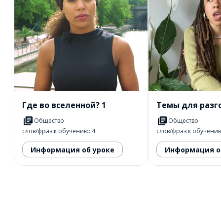
Где во вселенной? 1
Темы для разг
Общество
Общество
слов/фраз к обучению: 4
слов/фраз к обучению
Информация об уроке
Информация о
Загрузить из
App Store
Уст