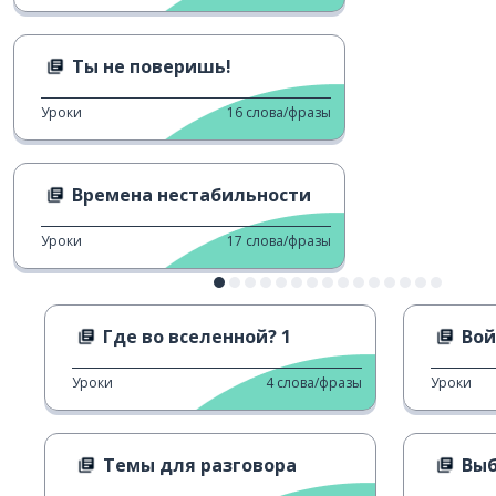
Ты не поверишь!
Уроки
16
слова/фразы
Времена нестабильности
Уроки
17
слова/фразы
Где во вселенной? 1
Вой
Уроки
4
слова/фразы
Уроки
Темы для разговора
Вы