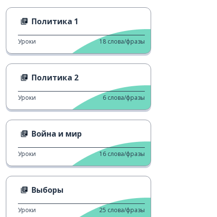
Политика 1
Уроки
18
слова/фразы
Политика 2
Уроки
6
слова/фразы
Война и мир
Уроки
16
слова/фразы
Выборы
Уроки
25
слова/фразы