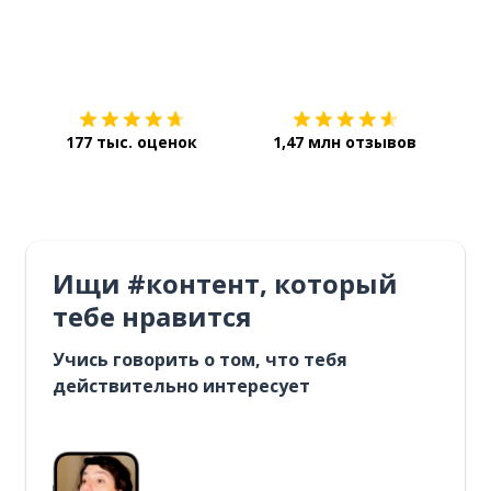
Загрузить из
App Store
Уст
177 тыс. оценок
1,47 млн отзывов
Ищи #контент, который
тебе нравится
Учись говорить о том, что тебя
действительно интересует