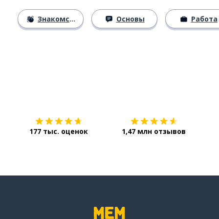
Знакомство
Основы
Работа
Загрузить из
App Store
Уст
177 тыс. оценок
1,47 млн отзывов