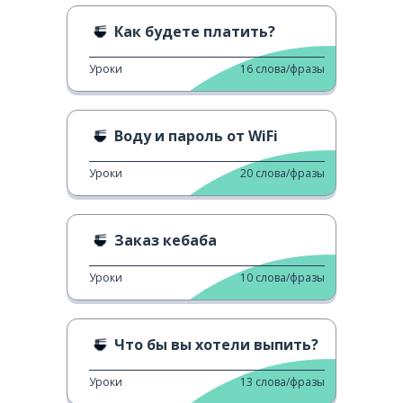
Как будете платить?
Уроки
16
слова/фразы
Воду и пароль от WiFi
Уроки
20
слова/фразы
Заказ кебаба
Уроки
10
слова/фразы
Что бы вы хотели выпить?
Уроки
13
слова/фразы