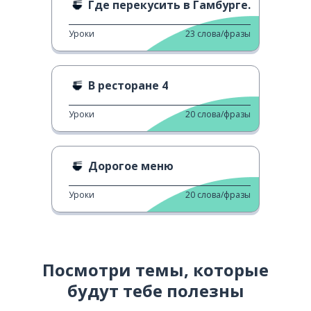
Где перекусить в Гамбурге.
Уроки
23
слова/фразы
В ресторане 4
Уроки
20
слова/фразы
Дорогое меню
Уроки
20
слова/фразы
Посмотри темы, которые
будут тебе полезны