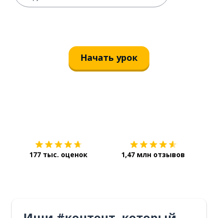
Начать урок
Загрузить из
App Store
Уст
177 тыс. оценок
1,47 млн отзывов
Ищи #контент, который