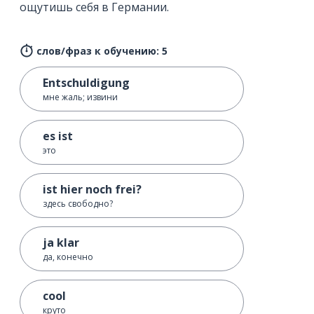
ощутишь себя в Германии.
слов/фраз к обучению: 5
Entschuldigung
мне жаль; извини
es ist
это
ist hier noch frei?
здесь свободно?
ja klar
да, конечно
cool
круто