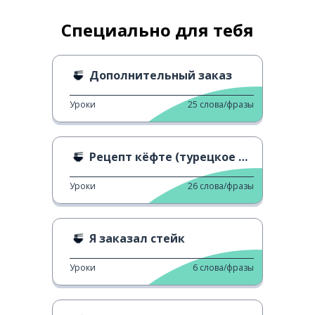
Специально для тебя
Дополнительный заказ
Уроки
25
слова/фразы
Рецепт кёфте (турецкое блюдо из фарша)
Уроки
26
слова/фразы
Я заказал стейк
Уроки
6
слова/фразы