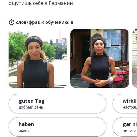
ощутишь себя в Германии.
слов/фраз к обучению: 8
guten Tag
wirkl
добрый день
настоя
haben
gar n
иметь
ничего