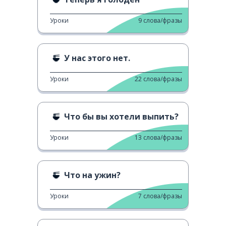
Уроки
9
слова/фразы
У нас этого нет.
Уроки
22
слова/фразы
Что бы вы хотели выпить?
Уроки
13
слова/фразы
Что на ужин?
Уроки
7
слова/фразы