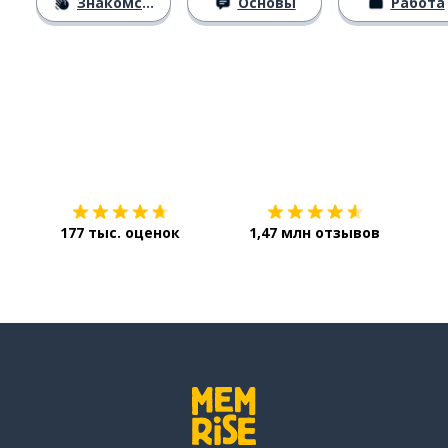
Знакомство
Основы
Работа
Загрузить из
App Store
Уст
177 тыс. оценок
1,47 млн отзывов