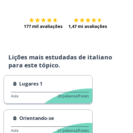
Baixe na
App Store
Baixe na
177 mil avaliações
1,47 mi avaliações
Lições mais estudadas de italiano
para este tópico.
Lugares 1
Aula
28
palavras/frases
Orientando-se
Aula
27
palavras/frases