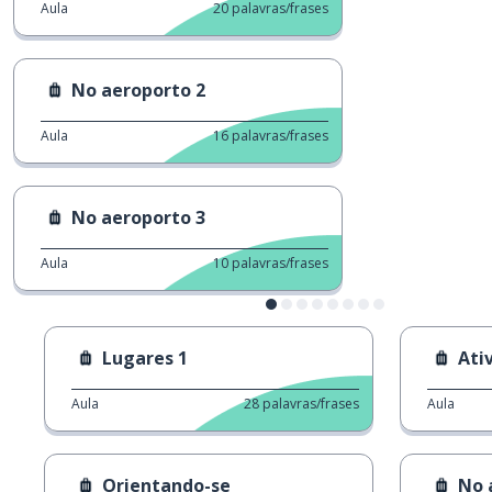
Aula
20
palavras/frases
No aeroporto 2
Aula
16
palavras/frases
No aeroporto 3
Aula
10
palavras/frases
Lugares 1
Ati
Aula
28
palavras/frases
Aula
Orientando-se
No 