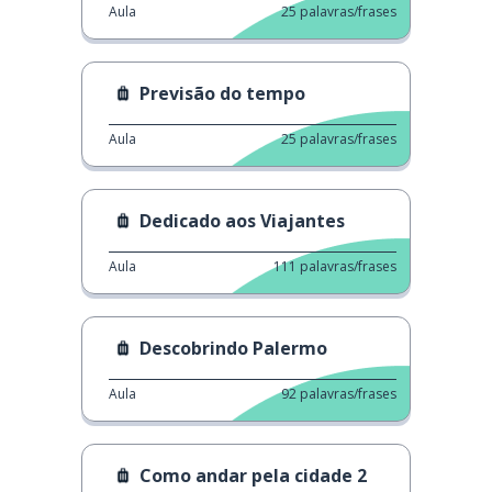
Aula
25
palavras/frases
Previsão do tempo
Aula
25
palavras/frases
Dedicado aos Viajantes
Aula
111
palavras/frases
Descobrindo Palermo
Aula
92
palavras/frases
Como andar pela cidade 2