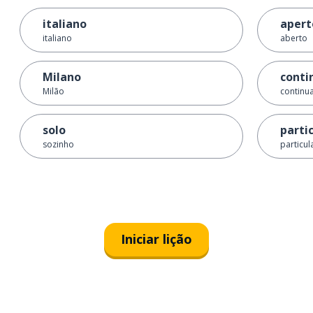
italiano
apert
italiano
aberto
Milano
conti
Milão
continu
solo
parti
sozinho
particul
Iniciar lição