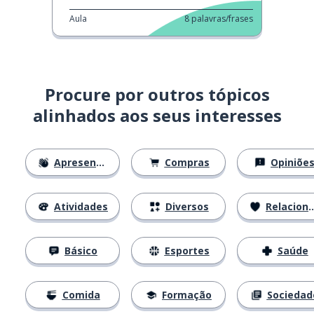
Aula
8
palavras/frases
Procure por outros tópicos
alinhados aos seus interesses
Apresentações
Compras
Opiniõe
Atividades
Diversos
Relacionamentos
Básico
Esportes
Saúde
Comida
Formação
Sociedad