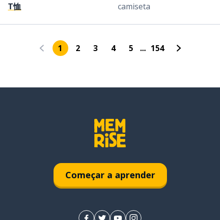
T恤
camiseta
1
2
3
4
5
...
154
Começar a aprender