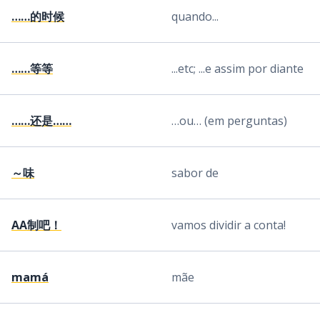
……的时候
quando...
……等等
...etc; ...e assim por diante
……还是……
…ou… (em perguntas)
～味
sabor de
AA制吧！
vamos dividir a conta!
mamá
mãe