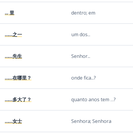
... 里
dentro; em
……之一
um dos...
……先生
Senhor...
……在哪里？
onde fica...?
……多大了？
quanto anos tem …?
……女士
Senhora; Senhora