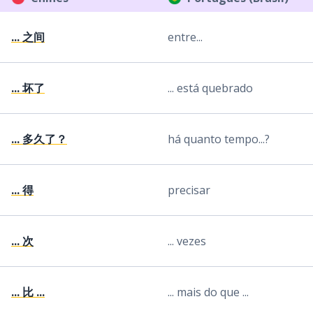
... 之间
entre...
... 坏了
... está quebrado
... 多久了？
há quanto tempo...?
... 得
precisar
... 次
... vezes
... 比 ...
... mais do que ...