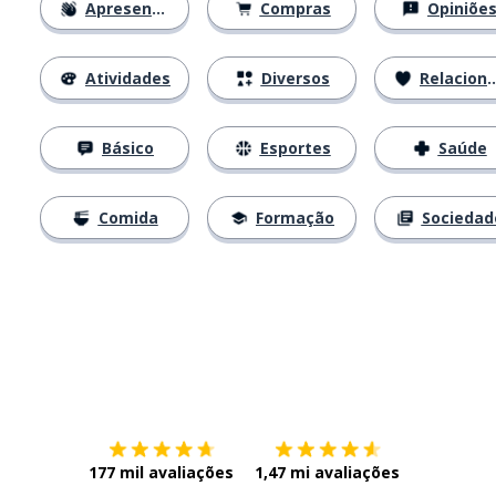
Apresentações
Compras
Opiniõe
Atividades
Diversos
Relacionamentos
Básico
Esportes
Saúde
Comida
Formação
Sociedad
Baixe na
App Store
Baixe na
177 mil avaliações
1,47 mi avaliações