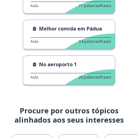
Aula
11
palavras/frases
Melhor comida em Pádua
Aula
54
palavras/frases
No aeroporto 1
Aula
20
palavras/frases
Procure por outros tópicos
alinhados aos seus interesses