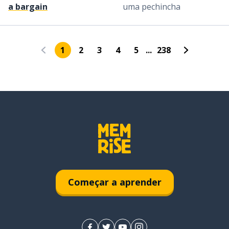
a bargain
uma pechincha
1
2
3
4
5
...
238
Começar a aprender