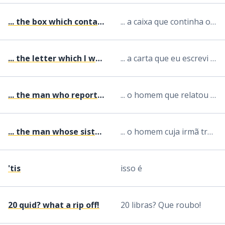
... the box which contained the diamonds
... a caixa que continha os diamantes
... the letter which I wrote this morning
... a carta que eu escrevi esta manhã
... the man who reported the problem
... o homem que relatou o problema
... the man whose sister works for the president
... o homem cuja irmã trabalha para o Presidente
'tis
isso é
20 quid? what a rip off!
20 libras? Que roubo!