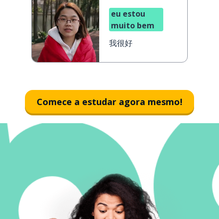
eu estou
muito bem
我很好
Comece a estudar agora mesmo!