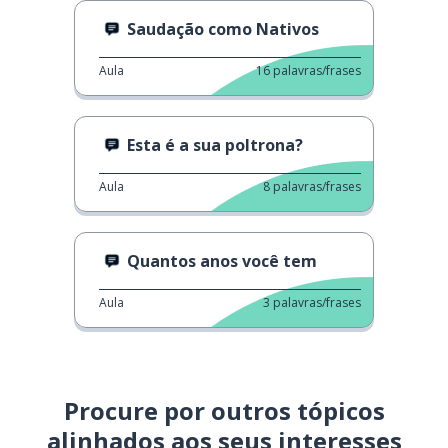
Saudação como Nativos
Aula
16
palavras/frases
Esta é a sua poltrona?
Aula
8
palavras/frases
Quantos anos você tem
Aula
3
palavras/frases
Procure por outros tópicos
alinhados aos seus interesses