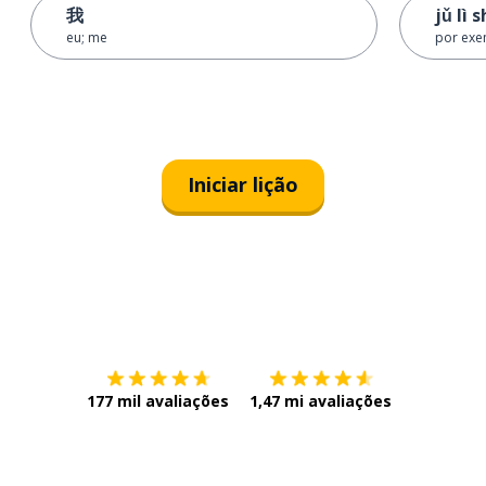
我
jǔ lì
eu; me
por ex
Iniciar lição
Baixe na
App Store
Baixe na
177 mil avaliações
1,47 mi avaliações