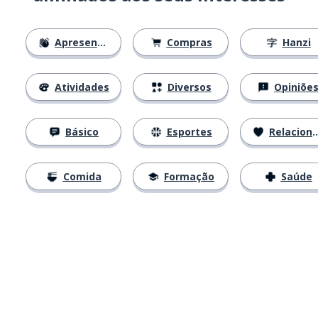
Apresentações
Compras
Hanzi
Atividades
Diversos
Opiniõe
Básico
Esportes
Relacionamentos
Comida
Formação
Saúde
Baixe na
App Store
Baixe na