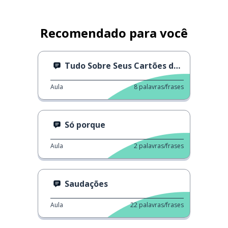
Recomendado para você
Tudo Sobre Seus Cartões de Identificação
Aula
8
palavras/frases
Só porque
Aula
2
palavras/frases
Saudações
Aula
22
palavras/frases