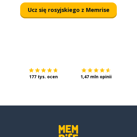
Ucz się rosyjskiego z Memrise
Pobierz z
App Store
Pobier
177 tys. ocen
1,47 mln opinii