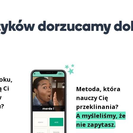
ęzyków dorzucamy do
oku,
 Ci
Metoda, która
w
nauczy Cię
u?
przeklinania?
A myśleliśmy, że
nie zapytasz.