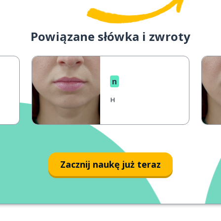
Powiązane słówka i zwroty
n
н
Zacznij naukę już teraz