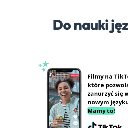
Do nauki j
Filmy na TikT
które pozwolą
zanurzyć się 
nowym język
Mamy to!