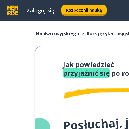
Zaloguj się
Rozpocznij naukę
Nauka rosyjskiego
Kurs języka rosyj
Jak powiedzieć
przyjaźnić się
po ro
Posłuchaj,