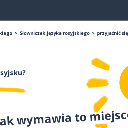
skiego
Słowniczek języka rosyjskiego
przyjaźnić się
syjsku?
 jak wymawia to miejs