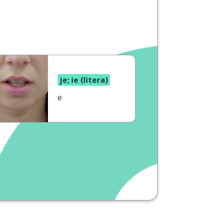
je; ie (litera)
е