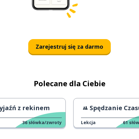
Zarejestruj się za darmo
Polecane dla Ciebie
yjaźń z rekinem
Spędzanie Czasu z Przy
36
słówka/zwroty
Lekcja
61
słó