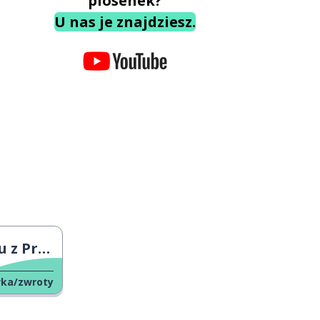
piosenek?
U nas je znajdziesz.
jaciółmi
wka/zwroty