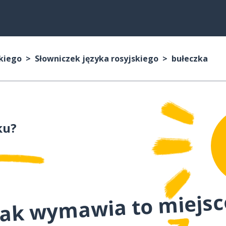
skiego
Słowniczek języka rosyjskiego
bułeczka
ku?
 jak wymawia to miejs