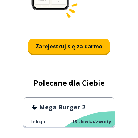
Zarejestruj się za darmo
Polecane dla Ciebie
Mega Burger 2
Lekcja
18
słówka/zwroty