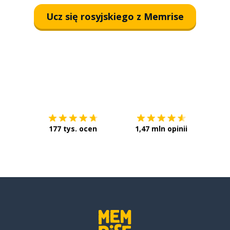
Ucz się rosyjskiego z Memrise
Pobierz z
App Store
Pobier
177 tys. ocen
1,47 mln opinii