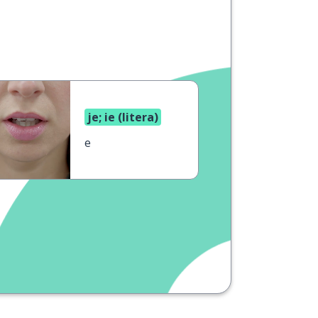
je; ie (litera)
е