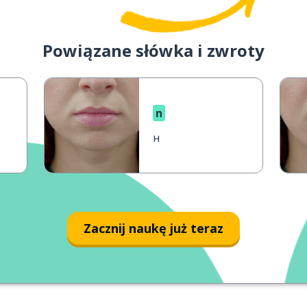
Powiązane słówka i zwroty
n
н
Zacznij naukę już teraz