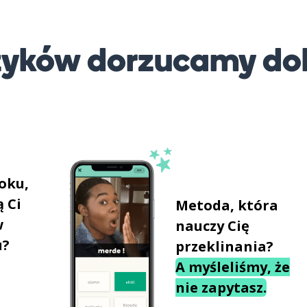
ęzyków dorzucamy do
oku,
 Ci
Metoda, która
w
nauczy Cię
u?
przeklinania?
A myśleliśmy, że
nie zapytasz.