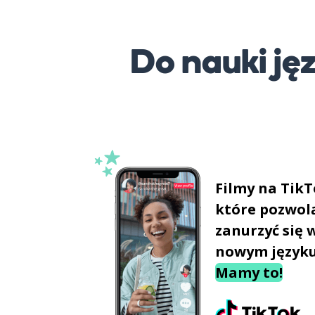
Do nauki j
Filmy na TikT
które pozwolą
zanurzyć się 
nowym język
Mamy to!