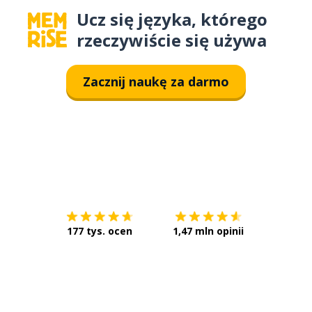
Ucz się języka, którego
rzeczywiście się używa
Zacznij naukę za darmo
Pobierz z
App Store
Pobierz 
177 tys. ocen
1,47 mln opinii