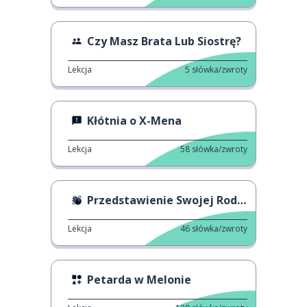
Czy Masz Brata Lub Siostrę?
Lekcja
5
słówka/zwroty
Kłótnia o X-Mena
Lekcja
58
słówka/zwroty
Przedstawienie Swojej Rodziny
Lekcja
46
słówka/zwroty
Petarda w Melonie