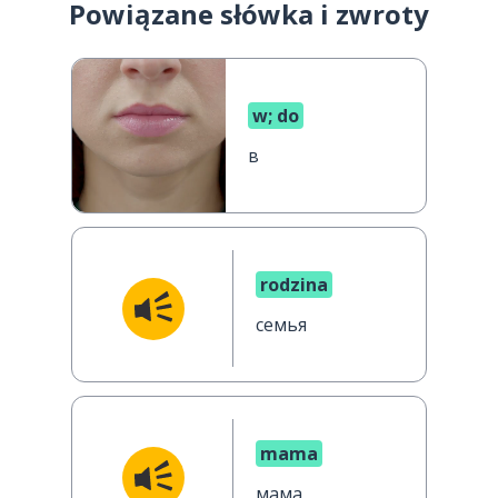
Powiązane słówka i zwroty
w; do
в
rodzina
семья
mama
мама