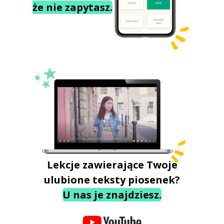
że nie zapytasz.
Lekcje zawierające Twoje
ulubione teksty piosenek?
U nas je znajdziesz.