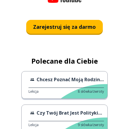
Zarejestruj się za darmo
Polecane dla Ciebie
Chcesz Poznać Moją Rodzinę?
Lekcja
8
słówka/zwroty
Czy Twój Brat Jest Politykiem?
Lekcja
9
słówka/zwroty