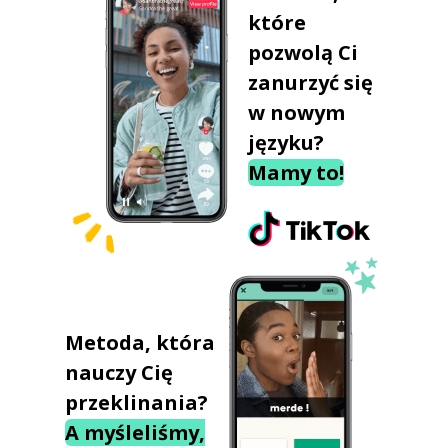
które
pozwolą Ci
zanurzyć się
w nowym
języku?
Mamy to!
Metoda, która
nauczy Cię
przeklinania?
A myśleliśmy,