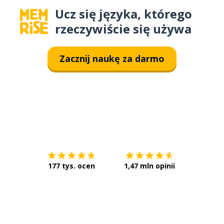
Ucz się języka, którego
rzeczywiście się używa
Zacznij naukę za darmo
Pobierz z
App Store
Pobierz 
177 tys. ocen
1,47 mln opinii