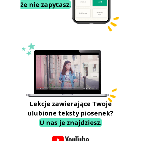
że nie zapytasz.
Lekcje zawierające Twoje
ulubione teksty piosenek?
U nas je znajdziesz.