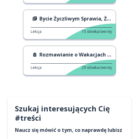
Bycie Życzliwym Sprawia, Że Jesteś Szczęśliwy
Lekcja
73
słówka/zwroty
Rozmawianie o Wakacjach w Pracy
Lekcja
29
słówka/zwroty
Szukaj interesujących Cię
#treści
Naucz się mówić o tym, co naprawdę lubisz