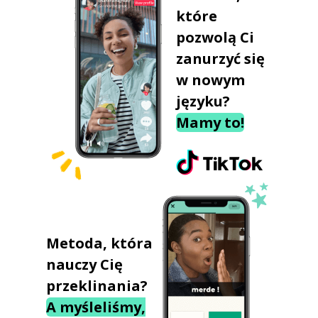
które
pozwolą Ci
zanurzyć się
w nowym
języku?
Mamy to!
Metoda, która
nauczy Cię
przeklinania?
A myśleliśmy,