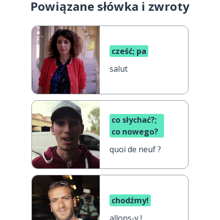
Powiązane słówka i zwroty
cześć; pa
salut
co słychać?;
co nowego?
quoi de neuf ?
chodźmy!
allons-y !