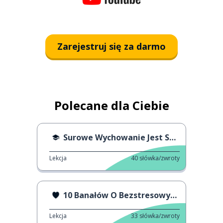
Zarejestruj się za darmo
Polecane dla Ciebie
Surowe Wychowanie Jest Szkodliwe
Lekcja
40
słówka/zwroty
10 Banałów O Bezstresowym Wychowaniu
Lekcja
33
słówka/zwroty