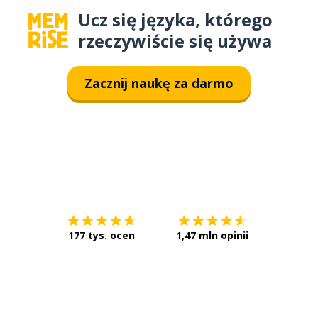
Ucz się języka, którego
rzeczywiście się używa
Zacznij naukę za darmo
Pobierz z
App Store
Pobierz 
177 tys. ocen
1,47 mln opinii