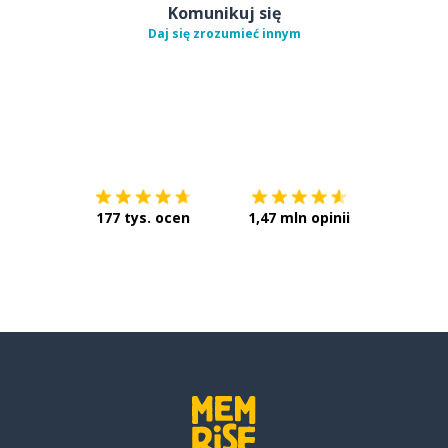
Komunikuj się
Daj się zrozumieć innym
Pobierz z
App Store
Pobierz 
177 tys. ocen
1,47 mln opinii