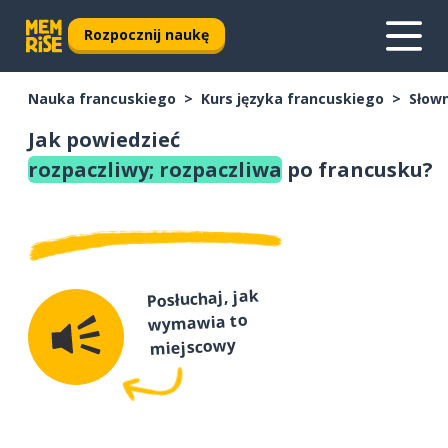
Rozpocznij naukę
Nauka francuskiego
Kurs języka francuskiego
Słown
Jak powiedzieć
rozpaczliwy; rozpaczliwa
po francusku?
Posłuchaj, jak
wymawia to
miejscowy