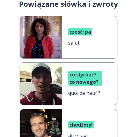
Powiązane słówka i zwroty
cześć; pa
salut
co słychać?;
co nowego?
quoi de neuf ?
chodźmy!
allons-y !