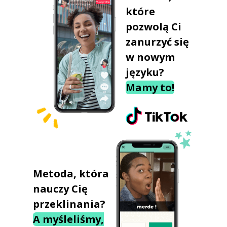
które
pozwolą Ci
zanurzyć się
w nowym
języku?
Mamy to!
Metoda, która
nauczy Cię
przeklinania?
A myśleliśmy,