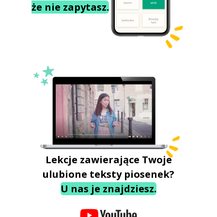
że nie zapytasz.
Lekcje zawierające Twoje
ulubione teksty piosenek?
U nas je znajdziesz.