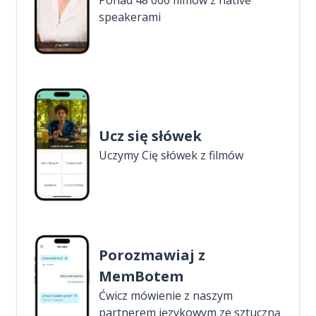
Ponad 48 000 filmów z native
speakerami
Ucz się słówek
Uczymy Cię słówek z filmów
Porozmawiaj z
MemBotem
Ćwicz mówienie z naszym
partnerem językowym ze sztuczną