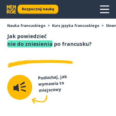
Rozpocznij naukę
Nauka francuskiego
Kurs języka francuskiego
Słown
Jak powiedzieć
nie do zniesienia
po francusku?
Posłuchaj, jak
wymawia to
miejscowy