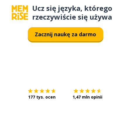
Ucz się języka, którego
rzeczywiście się używa
Zacznij naukę za darmo
Pobierz z
App Store
Pobierz 
177 tys. ocen
1,47 mln opinii