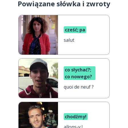
Powiązane słówka i zwroty
cześć; pa
salut
co słychać?;
co nowego?
quoi de neuf ?
chodźmy!
allons-y !