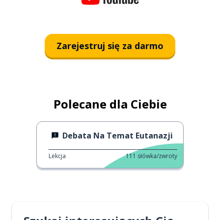
Zarejestruj się za darmo
Polecane dla Ciebie
Debata Na Temat Eutanazji
Lekcja
111
słówka/zwroty