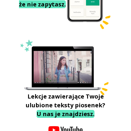
że nie zapytasz.
Lekcje zawierające Twoje
ulubione teksty piosenek?
U nas je znajdziesz.