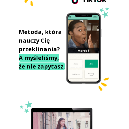
Metoda, która
nauczy Cię
przeklinania?
A myśleliśmy,
że nie zapytasz.