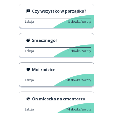
Czy wszystko w porządku?
Lekcja
8
słówka/zwroty
Smacznego!
Lekcja
11
słówka/zwroty
Moi rodzice
Lekcja
98
słówka/zwroty
On mieszka na cmentarzu
Lekcja
74
słówka/zwroty