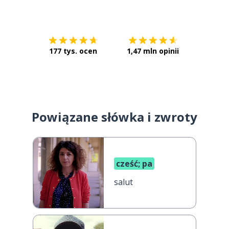
Pobierz z
App Store
Pobierz 
177 tys. ocen
1,47 mln opinii
Powiązane słówka i zwroty
cześć; pa
salut