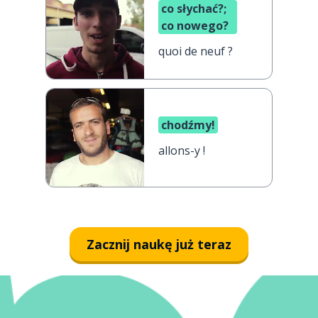
co słychać?;
co nowego?
quoi de neuf ?
chodźmy!
allons-y !
Zacznij naukę już teraz