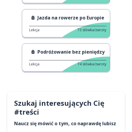
Jazda na rowerze po Europie
Lekcja
73
słówka/zwroty
Podróżowanie bez pieniędzy
Lekcja
74
słówka/zwroty
Szukaj interesujących Cię
#treści
Naucz się mówić o tym, co naprawdę lubisz