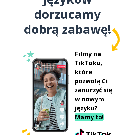
dorzucamy
dobrą zabawę!
Filmy na
TikToku,
które
pozwolą Ci
zanurzyć się
w nowym
języku?
Mamy to!