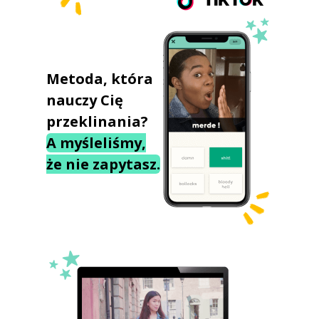
Metoda, która
nauczy Cię
przeklinania?
A myśleliśmy,
że nie zapytasz.