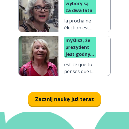
wybory są
za dwa lata
la prochaine
élection est
dans deux ans
myślisz, że
prezydent
jest godny
zaufania?
est-ce que tu
penses que le
président est
fiable ?
Zacznij naukę już teraz