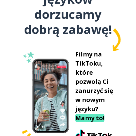
dorzucamy
dobrą zabawę!
Filmy na
TikToku,
które
pozwolą Ci
zanurzyć się
w nowym
języku?
Mamy to!