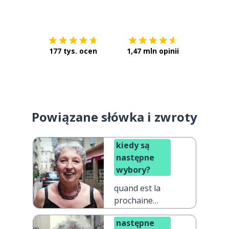
Pobierz z
App Store
Pobierz 
177 tys. ocen
1,47 mln opinii
Powiązane słówka i zwroty
kiedy są
następne
wybory?
quand est la
prochaine
élection ?
następne