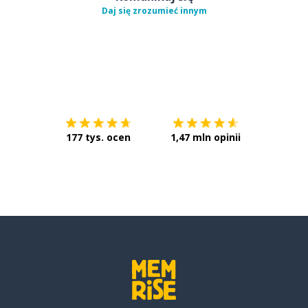
Daj się zrozumieć innym
Pobierz z
App Store
Pobierz 
177 tys. ocen
1,47 mln opinii