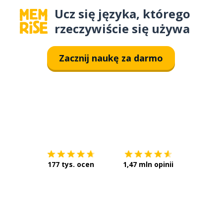
Ucz się języka, którego
rzeczywiście się używa
Zacznij naukę za darmo
Pobierz z
App Store
Pobierz 
177 tys. ocen
1,47 mln opinii