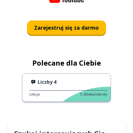
Zarejestruj się za darmo
Polecane dla Ciebie
Liczby 4
Lekcja
5
słówka/zwroty