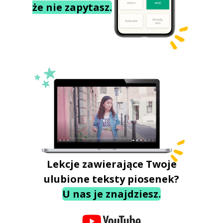
że nie zapytasz.
Lekcje zawierające Twoje
ulubione teksty piosenek?
U nas je znajdziesz.