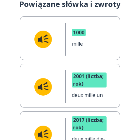
Powiązane słówka i zwroty
1000
mille
2001 (liczba;
rok)
deux mille un
2017 (liczba;
rok)
deux mille dix-