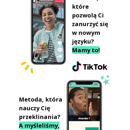
które
pozwolą Ci
zanurzyć się
w nowym
języku?
Mamy to!
Metoda, która
nauczy Cię
przeklinania?
A myśleliśmy,