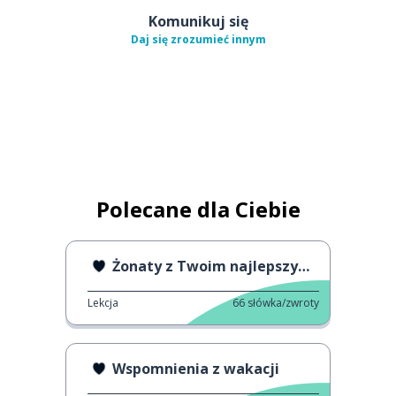
Komunikuj się
Daj się zrozumieć innym
Polecane dla Ciebie
Żonaty z Twoim najlepszym przyjacielem
Lekcja
66
słówka/zwroty
Wspomnienia z wakacji