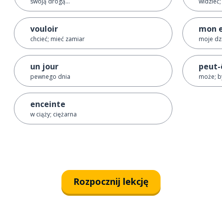
swoją drogą...
widzieć
vouloir
mon 
chcieć; mieć zamiar
moje dz
un jour
peut-
pewnego dnia
może; b
enceinte
w ciąży; ciężarna
Rozpocznij lekcję