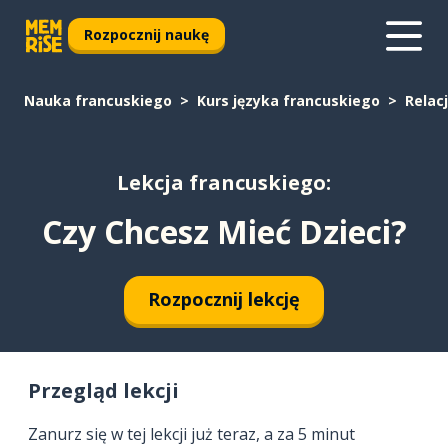
Rozpocznij naukę
Nauka francuskiego
Kurs języka francuskiego
Relac
Lekcja francuskiego:
Czy Chcesz Mieć Dzieci?
Rozpocznij lekcję
Przegląd lekcji
Zanurz się w tej lekcji już teraz, a za 5 minut