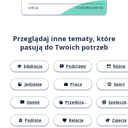
Lekcja
10
słówka/zwroty
Przeglądaj inne tematy, które
pasują do Twoich potrzeb
Edukacja
Podstawy
Różne
Jedzenie
Praca
Sport
Opinie
Przedstawianie się
Społeczeństwo
Podróże
Relacje
Zajęcia