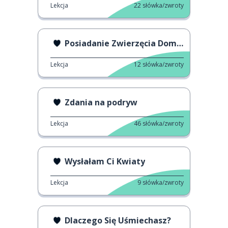
Lekcja
22
słówka/zwroty
Posiadanie Zwierzęcia Domowego
Lekcja
12
słówka/zwroty
Zdania na podryw
Lekcja
46
słówka/zwroty
Wysłałam Ci Kwiaty
Lekcja
9
słówka/zwroty
Dlaczego Się Uśmiechasz?