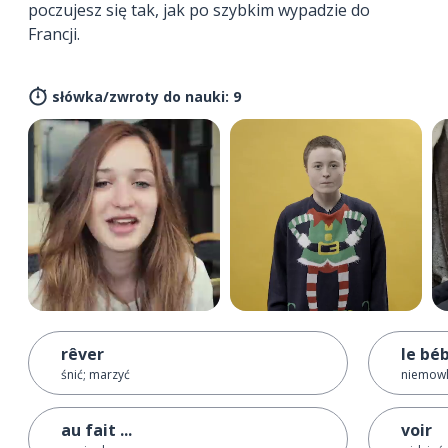
poczujesz się tak, jak po szybkim wypadzie do
Francji.
słówka/zwroty do nauki: 9
rêver
le bé
śnić; marzyć
niemow
au fait ...
voir