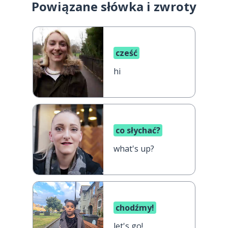
Powiązane słówka i zwroty
cześć
hi
co słychać?
what's up?
chodźmy!
let's go!