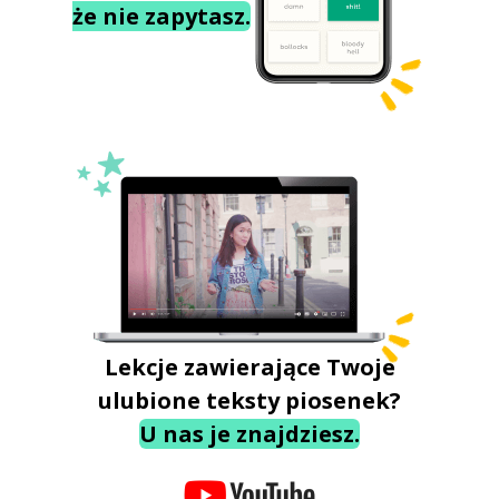
że nie zapytasz.
Lekcje zawierające Twoje
ulubione teksty piosenek?
U nas je znajdziesz.