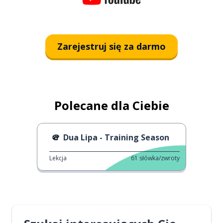
Zarejestruj się za darmo
Polecane dla Ciebie
Dua Lipa - Training Season
Lekcja
61
słówka/zwroty