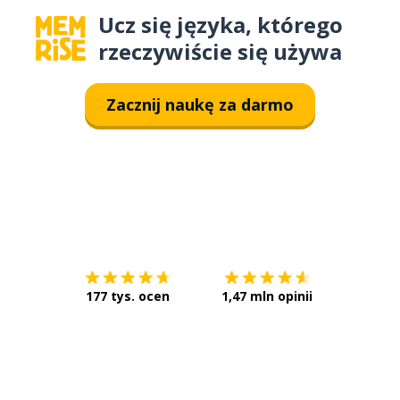
Ucz się języka, którego
rzeczywiście się używa
Zacznij naukę za darmo
Pobierz z
App Store
Pobierz 
177 tys. ocen
1,47 mln opinii