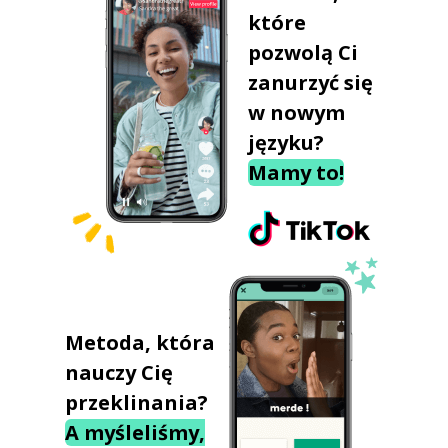
które
pozwolą Ci
zanurzyć się
w nowym
języku?
Mamy to!
Metoda, która
nauczy Cię
przeklinania?
A myśleliśmy,