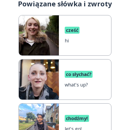
Powiązane słówka i zwroty
cześć
hi
co słychać?
what's up?
chodźmy!
let's go!