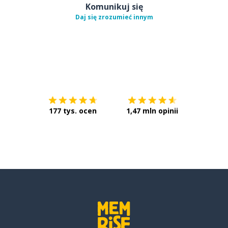
Komunikuj się
Daj się zrozumieć innym
Pobierz z
App Store
Pobierz 
177 tys. ocen
1,47 mln opinii