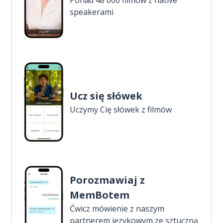
Ponad 48 000 filmów z native
speakerami
Ucz się słówek
Uczymy Cię słówek z filmów
Porozmawiaj z
MemBotem
Ćwicz mówienie z naszym
partnerem językowym ze sztuczną