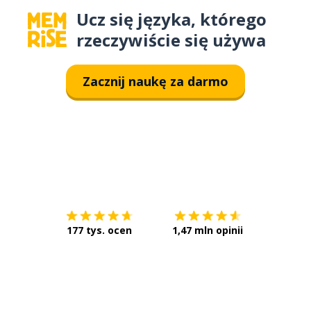
Ucz się języka, którego
rzeczywiście się używa
Zacznij naukę za darmo
Pobierz z
App Store
Pobierz 
177 tys. ocen
1,47 mln opinii