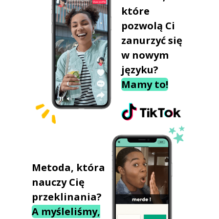
które
pozwolą Ci
zanurzyć się
w nowym
języku?
Mamy to!
Metoda, która
nauczy Cię
przeklinania?
A myśleliśmy,