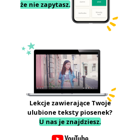
że nie zapytasz.
Lekcje zawierające Twoje
ulubione teksty piosenek?
U nas je znajdziesz.