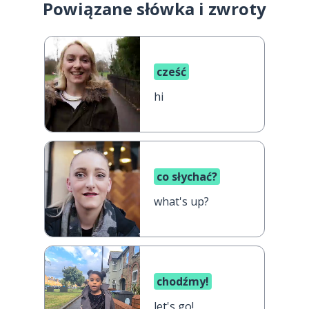
Powiązane słówka i zwroty
cześć
hi
co słychać?
what's up?
chodźmy!
let's go!