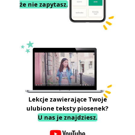
że nie zapytasz.
Lekcje zawierające Twoje
ulubione teksty piosenek?
U nas je znajdziesz.