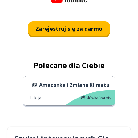
Zarejestruj się za darmo
Polecane dla Ciebie
Amazonka i Zmiana Klimatu
Lekcja
85
słówka/zwroty