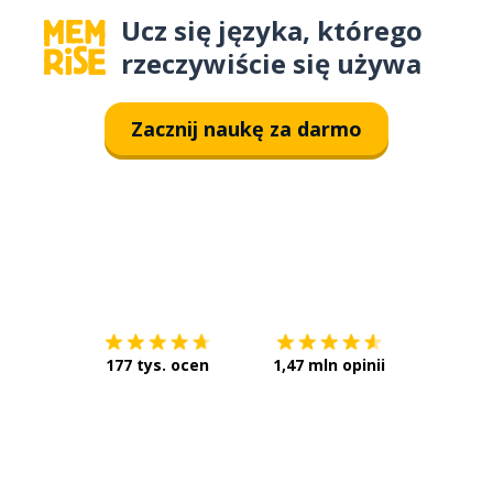
Ucz się języka, którego
rzeczywiście się używa
Zacznij naukę za darmo
Pobierz z
App Store
Pobierz 
177 tys. ocen
1,47 mln opinii