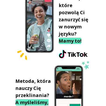
które
pozwolą Ci
zanurzyć się
w nowym
języku?
Mamy to!
Metoda, która
nauczy Cię
przeklinania?
A myśleliśmy,