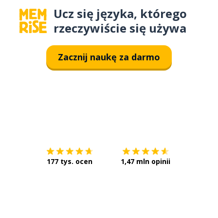
Ucz się języka, którego
rzeczywiście się używa
Zacznij naukę za darmo
Pobierz z
App Store
Pobierz 
177 tys. ocen
1,47 mln opinii