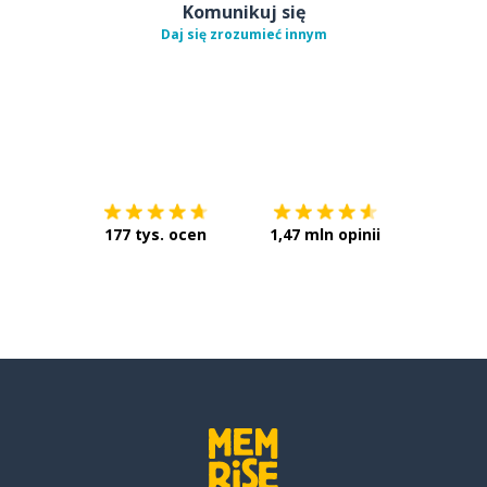
Komunikuj się
Daj się zrozumieć innym
Pobierz z
App Store
Pobierz 
177 tys. ocen
1,47 mln opinii