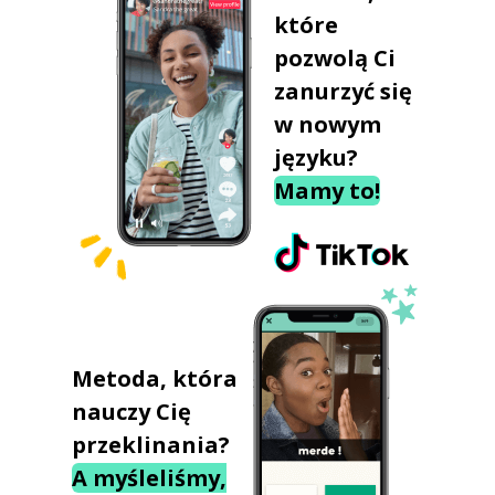
które
pozwolą Ci
zanurzyć się
w nowym
języku?
Mamy to!
Metoda, która
nauczy Cię
przeklinania?
A myśleliśmy,