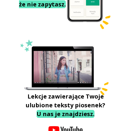
że nie zapytasz.
Lekcje zawierające Twoje
ulubione teksty piosenek?
U nas je znajdziesz.