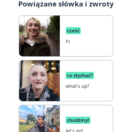
Powiązane słówka i zwroty
cześć
hi
co słychać?
what's up?
chodźmy!
let's go!