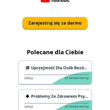
Zarejestruj się za darmo
Polecane dla Ciebie
Uprzejmość Dla Osób Bezdomnych
Lekcja
33
słówka/zwroty
Problemy Ze Zdrowiem Psychicznym
Lekcja
20
słówka/zwroty