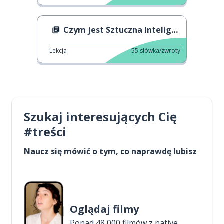
Czym jest Sztuczna Inteligencja?
Lekcja
55
słówka/zwroty
Szukaj interesujących Cię
#treści
Naucz się mówić o tym, co naprawdę lubisz
Oglądaj filmy
Ponad 48 000 filmów z native