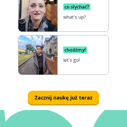
co słychać?
what's up?
chodźmy!
let's go!
Zacznij naukę już teraz