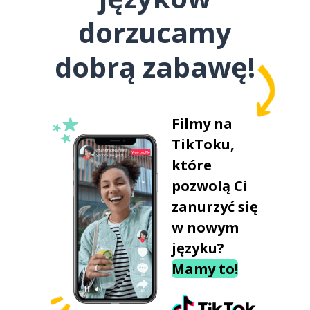
dorzucamy
dobrą zabawę!
Filmy na
TikToku,
które
pozwolą Ci
zanurzyć się
w nowym
języku?
Mamy to!