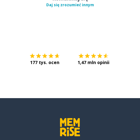
Daj się zrozumieć innym
Pobierz z
App Store
Pobierz 
177 tys. ocen
1,47 mln opinii