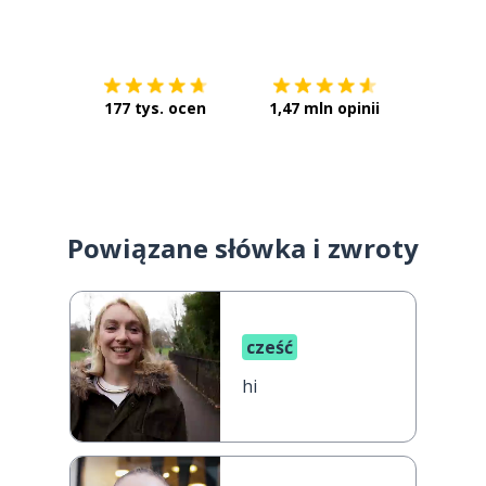
Pobierz z
App Store
Pobierz 
177 tys. ocen
1,47 mln opinii
Powiązane słówka i zwroty
cześć
hi