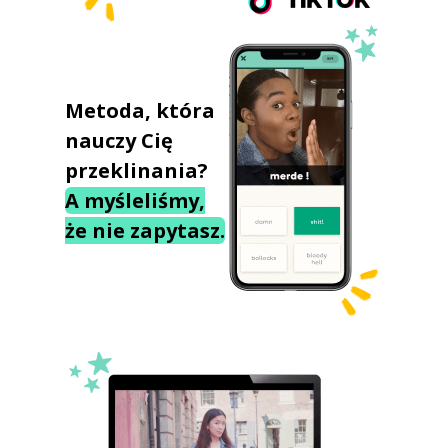
Metoda, która
nauczy Cię
przeklinania?
A myśleliśmy,
że nie zapytasz.